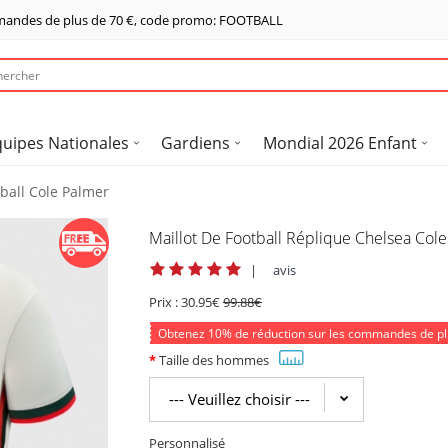
mandes de plus de
70 €
, code promo: FOOTBALL
quipes Nationales
Gardiens
Mondial 2026 Enfant
tball Cole Palmer
Maillot De Football Réplique Chelsea Co
|
avis
Prix :
30.95€
99.88€
Obtenez
10%
de réduction sur les commandes de p
Taille des hommes
Personnalisé