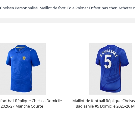
l Chelsea Personnalisé
,
Maillot de foot Cole Palmer Enfant pas cher
,
Acheter m
 football Réplique Chelsea Domicile
Maillot de football Réplique Chelse
2026-27 Manche Courte
Badiashile #5 Domicile 2025-26 
Courte
Prix :
30.95€
99.88€
Prix :
30.95€
99.88€