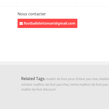
Nous contacter
footballshirtsmart@gmail.com
Related Tags
:
maillot de foot pour Enfant pas cher
,
Maillo
Acheter maillots de foot pas cher
,
Vente maillots de foot pas
maillot de foot discount