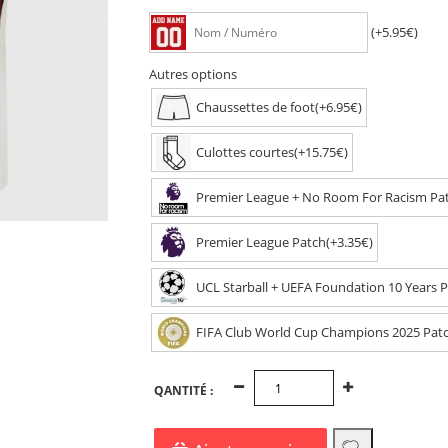
(+5.95€)
Autres options
Chaussettes de foot(+6.95€)
Culottes courtes(+15.75€)
Premier League + No Room For Racism Pat
Premier League Patch(+3.35€)
UCL Starball + UEFA Foundation 10 Years P
FIFA Club World Cup Champions 2025 Patc
QANTITÉ :