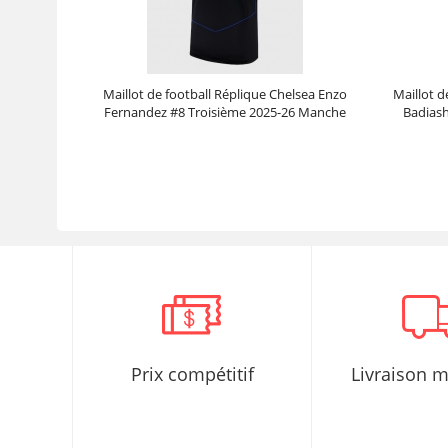
Maillot de football Réplique Chelsea Enzo
Maillot d
Fernandez #8 Troisième 2025-26 Manche
Badiash
Courte
Prix :
30.95€
99.88€
Prix compétitif
Livraison 