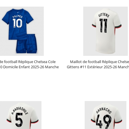
de football Réplique Chelsea Cole
Maillot de football Réplique Chels
0 Domicile Enfant 2025-26 Manche
Gittens #11 Extérieur 2025-26 Manc
Courte (+ Pantalon court)
Prix :
30.95€
99.88€
Prix :
29.45€
96.13€