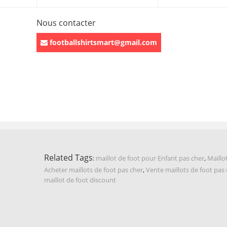
Nous contacter
footballshirtsmart@gmail.com
Related Tags
:
maillot de foot pour Enfant pas cher
,
Maillo
Acheter maillots de foot pas cher
,
Vente maillots de foot pas
maillot de foot discount