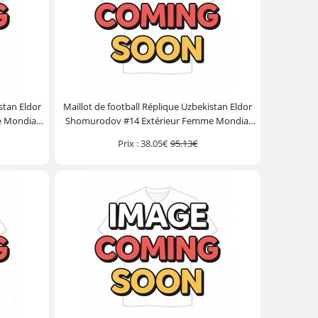
stan Eldor
Maillot de football Réplique Uzbekistan Eldor
 Mondial
Shomurodov #14 Extérieur Femme Mondial
2026 Manche Courte
Prix :
38.05€
95.13€