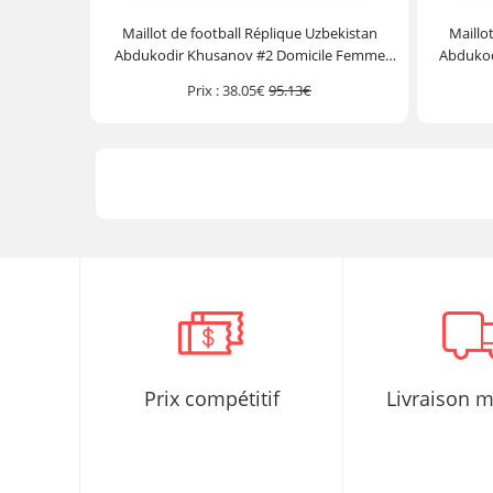
Maillot de football Réplique Uzbekistan
Maillo
Abdukodir Khusanov #2 Domicile Femme
Abdukod
Mondial 2026 Manche Courte
M
Prix :
38.05€
95.13€
Prix compétitif
Livraison 