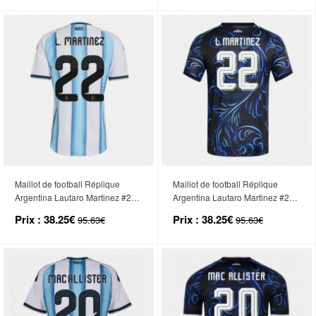
Maillot de football Réplique
Maillot de football Réplique
Argentina Lautaro Martinez #22
Argentina Lautaro Martinez #22
Domicile Mondial 2026 Manche
Extérieur Mondial 2026 Manche
Prix :
38.25€
Prix :
38.25€
95.63€
95.63€
Courte
Courte