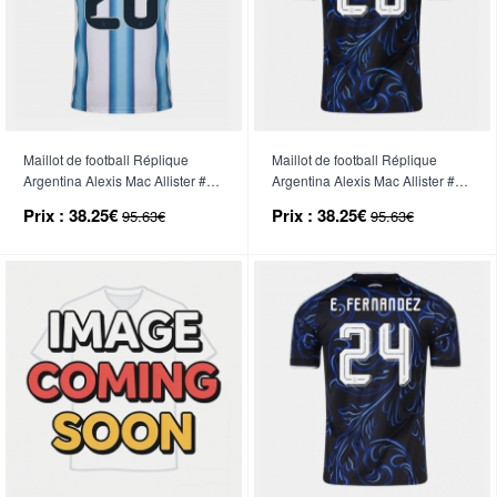
Maillot de football Réplique
Maillot de football Réplique
Argentina Alexis Mac Allister #20
Argentina Alexis Mac Allister #20
Domicile Mondial 2026 Manche
Extérieur Mondial 2026 Manche
Prix :
38.25€
Prix :
38.25€
95.63€
95.63€
Courte
Courte