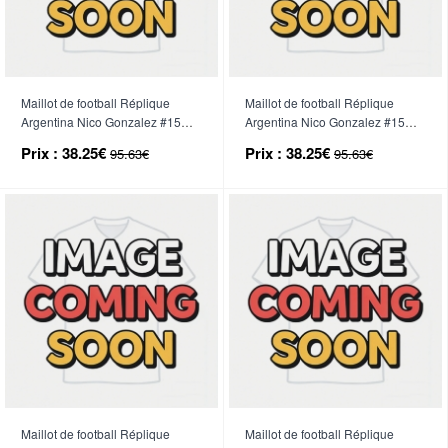
Maillot de football Réplique
Maillot de football Réplique
Argentina Nico Gonzalez #15
Argentina Nico Gonzalez #15
Domicile Mondial 2026 Manche
Extérieur Mondial 2026 Manche
Prix :
38.25€
Prix :
38.25€
95.63€
95.63€
Courte
Courte
Maillot de football Réplique
Maillot de football Réplique