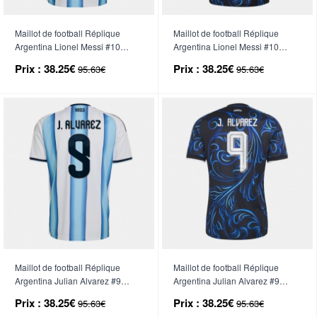
Maillot de football Réplique
Maillot de football Réplique
Argentina Lionel Messi #10
Argentina Lionel Messi #10
Domicile Mondial 2026 Manche
Extérieur Mondial 2026 Manche
Prix :
38.25€
Prix :
38.25€
95.63€
95.63€
Courte
Courte
Maillot de football Réplique
Maillot de football Réplique
Argentina Julian Alvarez #9
Argentina Julian Alvarez #9
Domicile Mondial 2026 Manche
Extérieur Mondial 2026 Manche
Prix :
38.25€
Prix :
38.25€
95.63€
95.63€
Courte
Courte