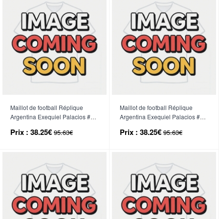
Maillot de football Réplique
Maillot de football Réplique
Argentina Exequiel Palacios #14
Argentina Exequiel Palacios #14
Domicile Mondial 2026 Manche
Extérieur Mondial 2026 Manche
Prix :
38.25€
Prix :
38.25€
95.63€
95.63€
Courte
Courte