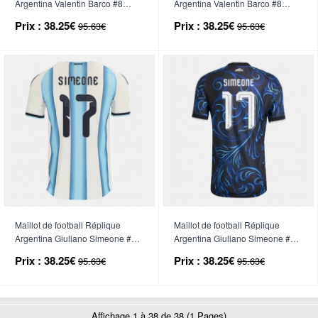
Argentina Valentin Barco #8
Argentina Valentin Barco #8
Domicile Mondial 2026 Manche
Extérieur Mondial 2026 Manche
Prix :
38.25€
Prix :
38.25€
95.63€
95.63€
Courte
Courte
Maillot de football Réplique
Maillot de football Réplique
Argentina Giuliano Simeone #17
Argentina Giuliano Simeone #17
Domicile Mondial 2026 Manche
Extérieur Mondial 2026 Manche
Prix :
38.25€
Prix :
38.25€
95.63€
95.63€
Courte
Courte
Affichage 1 à 38 de 38 (1 Pages)