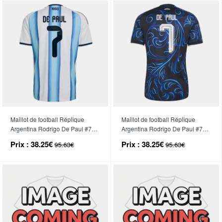
Maillot de football Réplique
Maillot de football Réplique
Argentina Rodrigo De Paul #7
Argentina Rodrigo De Paul #7
Domicile Mondial 2026 Manche
Extérieur Mondial 2026 Manche
Prix :
38.25€
Prix :
38.25€
95.63€
95.63€
Courte
Courte