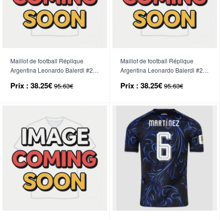
Maillot de football Réplique
Maillot de football Réplique
Argentina Leonardo Balerdi #2
Argentina Leonardo Balerdi #2
Domicile Mondial 2026 Manche
Extérieur Mondial 2026 Manche
Prix :
38.25€
Prix :
38.25€
95.63€
95.63€
Courte
Courte