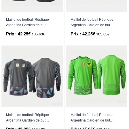
Maillot de football Réplique
Maillot de football Réplique
Argentina Gardien de but
Argentina Gardien de but
Domicile Mondial 2026 Manche
Extérieur Mondial 2026 Manche
Prix :
42.25€
Prix :
42.25€
105.63€
105.63€
Courte
Courte
Maillot de football Réplique
Maillot de football Réplique
Argentina Gardien de but
Argentina Gardien de but
Domicile Mondial 2026 Manche
Extérieur Mondial 2026 Manche
Prix :
45.25€
Prix :
45.25€