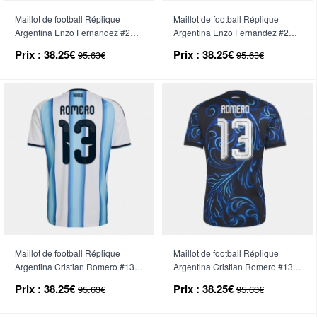
Maillot de football Réplique
Maillot de football Réplique
Argentina Enzo Fernandez #24
Argentina Enzo Fernandez #24
Domicile Mondial 2026 Manche
Extérieur Mondial 2026 Manche
Prix :
38.25€
Prix :
38.25€
95.63€
95.63€
Courte
Courte
Maillot de football Réplique
Maillot de football Réplique
Argentina Cristian Romero #13
Argentina Cristian Romero #13
Domicile Mondial 2026 Manche
Extérieur Mondial 2026 Manche
Prix :
38.25€
Prix :
38.25€
95.63€
95.63€
Courte
Courte