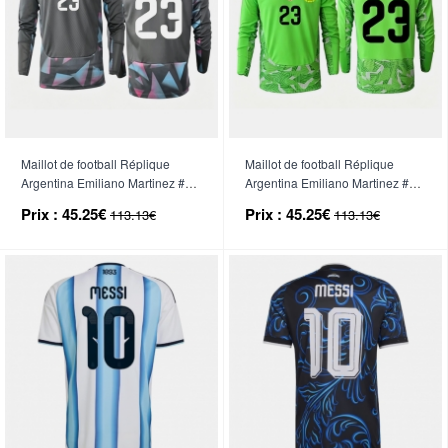
Maillot de football Réplique
Maillot de football Réplique
Argentina Emiliano Martinez #23
Argentina Emiliano Martinez #23
Gardien de but Domicile Mondial
Gardien de but Extérieur Mondial
Prix :
45.25€
Prix :
45.25€
113.13€
113.13€
2026 Manche Longue
2026 Manche Longue