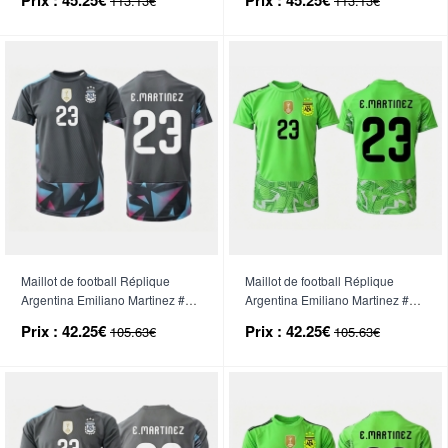
113.13€
113.13€
Longue
Longue
Maillot de football Réplique
Maillot de football Réplique
Argentina Emiliano Martinez #23
Argentina Emiliano Martinez #23
Gardien de but Domicile Mondial
Gardien de but Extérieur Mondial
Prix :
42.25€
Prix :
42.25€
105.63€
105.63€
2026 Manche Courte
2026 Manche Courte