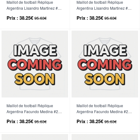
Maillot de football Réplique
Maillot de football Réplique
Argentina Lisandro Martinez #6
Argentina Lisandro Martinez #6
Domicile Mondial 2026 Manche
Extérieur Mondial 2026 Manche
Prix :
38.25€
Prix :
38.25€
95.63€
95.63€
Courte
Courte
Maillot de football Réplique
Maillot de football Réplique
Argentina Facundo Medina #25
Argentina Facundo Medina #25
Domicile Mondial 2026 Manche
Extérieur Mondial 2026 Manche
Prix :
38.25€
Prix :
38.25€
95.63€
95.63€
Courte
Courte