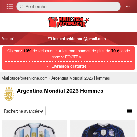
󰈍
Rechercher...
󰅼
󰄒
Accueil
footballshirtsmart@gmail.com
Obtenez
10%
de réduction sur les commandes de plus de
70 €
, code
promo: FOOTBALL
Livraison gratuite!
Maillotsdefootenligne.com
Argentina Mondial 2026 Hommes
Argentina Mondial 2026 Hommes
Recherche avancée