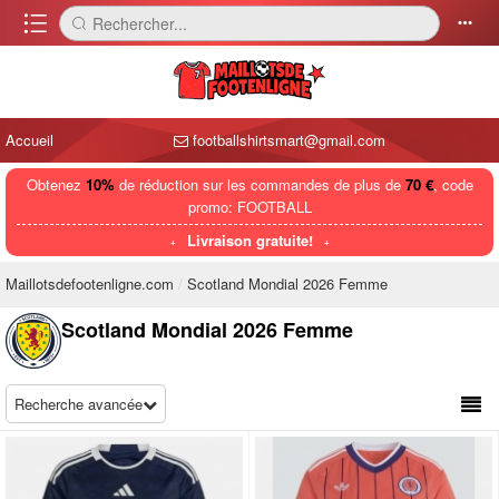
󰈍
Rechercher...
󰅼
󰄒
Accueil
footballshirtsmart@gmail.com
Obtenez
10%
de réduction sur les commandes de plus de
70 €
, code
promo: FOOTBALL
Livraison gratuite!
Maillotsdefootenligne.com
Scotland Mondial 2026 Femme
Scotland Mondial 2026 Femme
Recherche avancée