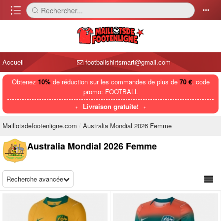
󰈍
Rechercher...
󰅼
󰄒
Accueil
footballshirtsmart@gmail.com
Obtenez
10%
de réduction sur les commandes de plus de
70 €
, code
promo: FOOTBALL
Livraison gratuite!
Maillotsdefootenligne.com
Australia Mondial 2026 Femme
Australia Mondial 2026 Femme
Recherche avancée