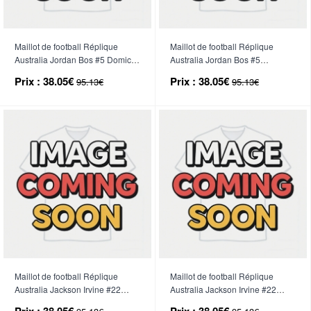
Maillot de football Réplique
Maillot de football Réplique
Australia Jordan Bos #5 Domicile
Australia Jordan Bos #5
Femme Mondial 2026 Manche
Extérieur Femme Mondial 2026
Prix :
38.05€
Prix :
38.05€
95.13€
95.13€
Courte
Manche Courte
Maillot de football Réplique
Maillot de football Réplique
Australia Jackson Irvine #22
Australia Jackson Irvine #22
Domicile Femme Mondial 2026
Extérieur Femme Mondial 2026
Prix :
38.05€
Prix :
38.05€