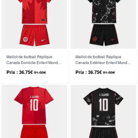
Maillot de football Réplique
Maillot de football Réplique
Canada Domicile Enfant Mondial
Canada Extérieur Enfant Mondial
2026 Manche Courte (+ Pantalon
2026 Manche Courte (+ Pantalon
Prix :
36.75€
Prix :
36.75€
91.88€
91.88€
court)
court)