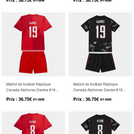
91.88€
91.88€
Courte (+ Pantalon court)
Courte (+ Pantalon court)
Maillot de football Réplique
Maillot de football Réplique
Canada Alphonso Davies #19
Canada Alphonso Davies #19
Domicile Enfant Mondial 2026
Extérieur Enfant Mondial 2026
Prix :
36.75€
Prix :
36.75€
91.88€
91.88€
Manche Courte (+ Pantalon
Manche Courte (+ Pantalon
court)
court)