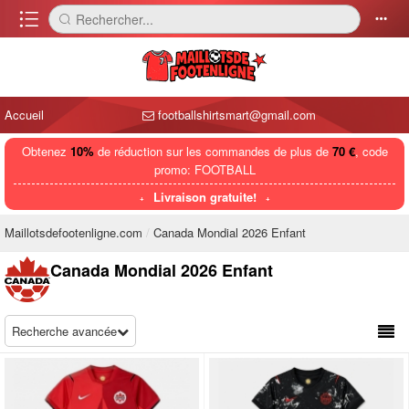
󰈍
Rechercher...
󰅼
󰄒
Accueil
footballshirtsmart@gmail.com
Obtenez
10%
de réduction sur les commandes de plus de
70 €
, code
promo: FOOTBALL
Livraison gratuite!
Maillotsdefootenligne.com
Canada Mondial 2026 Enfant
Canada Mondial 2026 Enfant
Recherche avancée