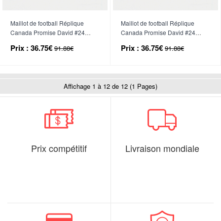
Maillot de football Réplique
Maillot de football Réplique
Canada Promise David #24
Canada Promise David #24
Domicile Enfant Mondial 2026
Extérieur Enfant Mondial 2026
Prix :
36.75€
Prix :
36.75€
91.88€
91.88€
Manche Courte (+ Pantalon
Manche Courte (+ Pantalon
court)
court)
Affichage 1 à 12 de 12 (1 Pages)
Prix compétitif
Livraison mondiale