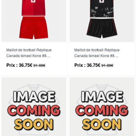
Maillot de football Réplique
Maillot de football Réplique
Canada Ismael Kone #8
Canada Ismael Kone #8
Domicile Enfant Mondial 2026
Extérieur Enfant Mondial 2026
Prix :
36.75€
Prix :
36.75€
91.88€
91.88€
Manche Courte (+ Pantalon
Manche Courte (+ Pantalon
court)
court)