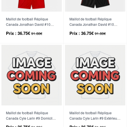
Maillot de football Réplique
Maillot de football Réplique
Canada Jonathan David #10
Canada Jonathan David #10
Domicile Enfant Mondial 2026
Extérieur Enfant Mondial 2026
Prix :
36.75€
Prix :
36.75€
91.88€
91.88€
Manche Courte (+ Pantalon
Manche Courte (+ Pantalon
court)
court)
Maillot de football Réplique
Maillot de football Réplique
Canada Cyle Larin #9 Domicile
Canada Cyle Larin #9 Extérieur
Enfant Mondial 2026 Manche
Enfant Mondial 2026 Manche
Prix :
36.75€
Prix :
36.75€