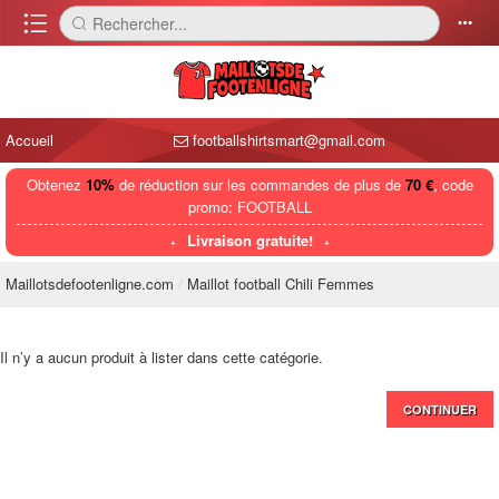
󰈍
Rechercher...
󰅼
󰄒
Accueil
footballshirtsmart@gmail.com
Obtenez
10%
de réduction sur les commandes de plus de
70 €
, code
promo: FOOTBALL
Livraison gratuite!
Maillotsdefootenligne.com
Maillot football Chili Femmes
Il n’y a aucun produit à lister dans cette catégorie.
CONTINUER