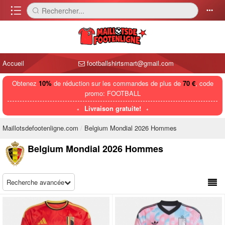
󰈍
Rechercher...
󰅼
󰄒
Accueil
footballshirtsmart@gmail.com
Obtenez
10%
de réduction sur les commandes de plus de
70 €
, code
promo: FOOTBALL
Livraison gratuite!
Maillotsdefootenligne.com
Belgium Mondial 2026 Hommes
Belgium Mondial 2026 Hommes
Recherche avancée