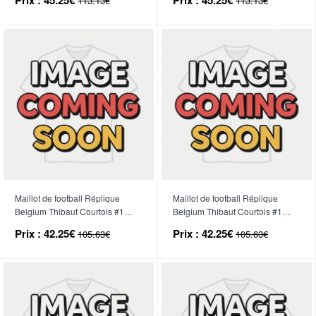
113.13€
113.13€
Maillot de football Réplique
Maillot de football Réplique
Belgium Thibaut Courtois #1
Belgium Thibaut Courtois #1
Gardien de but Domicile Mondial
Gardien de but Extérieur Mondial
Prix :
42.25€
Prix :
42.25€
105.63€
105.63€
2026 Manche Courte
2026 Manche Courte