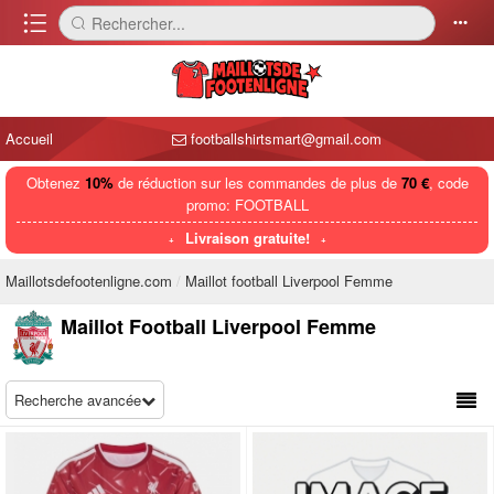
󰈍
Rechercher...
󰅼
󰄒
Accueil
footballshirtsmart@gmail.com
Obtenez
10%
de réduction sur les commandes de plus de
70 €
, code
promo: FOOTBALL
Livraison gratuite!
Maillotsdefootenligne.com
Maillot football Liverpool Femme
Maillot Football Liverpool Femme
Recherche avancée