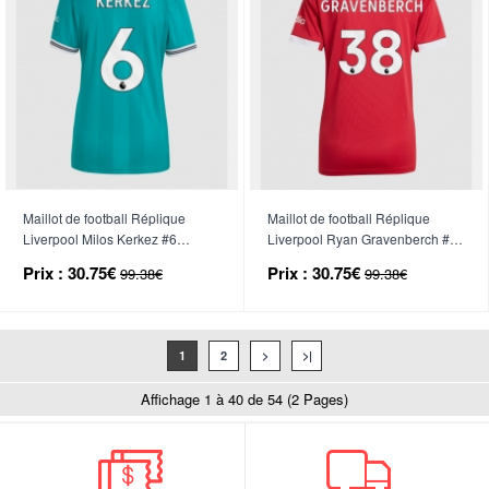
Maillot de football Réplique
Maillot de football Réplique
Liverpool Milos Kerkez #6
Liverpool Ryan Gravenberch #38
Troisième Femme 2025-26
Domicile Femme 2025-26
Prix :
30.75€
Prix :
30.75€
99.38€
99.38€
Manche Courte
Manche Courte
1
2
>
>|
Affichage 1 à 40 de 54 (2 Pages)