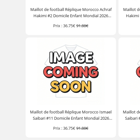
Maillot de football Réplique Morocco Achraf
Maillot 
Hakimi #2 Domicile Enfant Mondial 2026
Hakimi 
Manche Courte (+ Pantalon court)
Manc
Prix :
36.75€
91.88€
Maillot de football Réplique Morocco Ismael
Maillot d
Saibari #11 Domicile Enfant Mondial 2026
Saibari
Manche Courte (+ Pantalon court)
Manc
Prix :
36.75€
91.88€