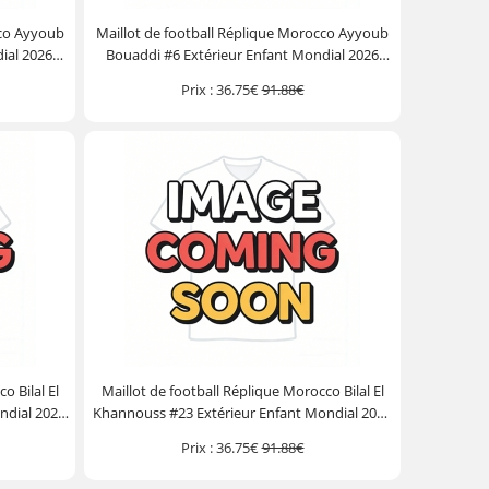
cco Ayyoub
Maillot de football Réplique Morocco Ayyoub
ial 2026
Bouaddi #6 Extérieur Enfant Mondial 2026
ourt)
Manche Courte (+ Pantalon court)
Prix :
36.75€
91.88€
o Bilal El
Maillot de football Réplique Morocco Bilal El
ndial 2026
Khannouss #23 Extérieur Enfant Mondial 2026
ourt)
Manche Courte (+ Pantalon court)
Prix :
36.75€
91.88€