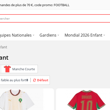
mandes de plus de
70 €
, code promo: FOOTBALL
quipes Nationales
Gardiens
Mondial 2026 Enfant
fant
ant
Manche Courte
 faible au plus fort
Défaut