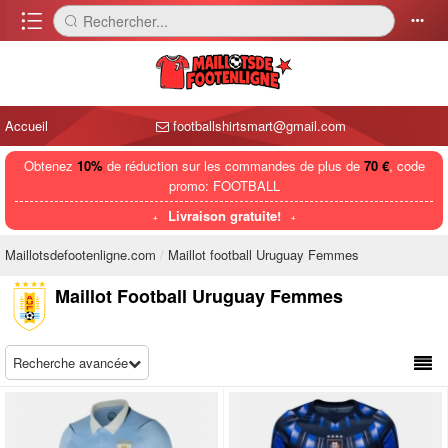
󰈍
Rechercher...
󰅼
󰄒
Accueil
footballshirtsmart@gmail.com
Obtenez
10%
de réduction sur les commandes de plus de
70 €
, code
promo: FOOTBALL
Livraison gratuite!
Maillotsdefootenligne.com
Maillot football Uruguay Femmes
Maillot Football Uruguay Femmes
Recherche avancée