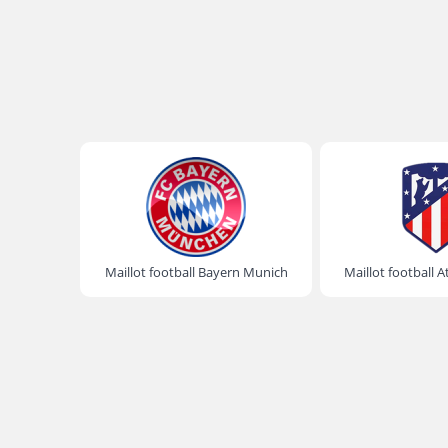
Maillot football Bayern Munich
Maillot football A