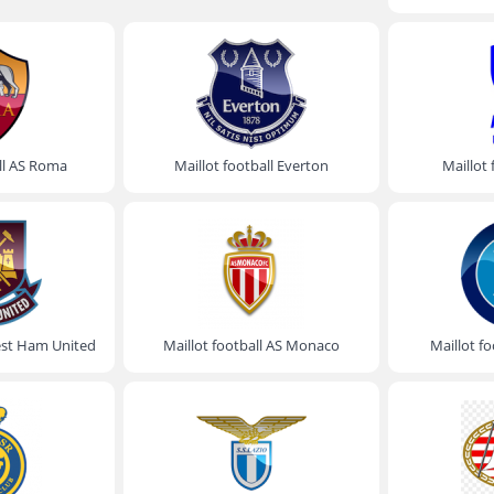
all AS Roma
Maillot football Everton
Maillot 
West Ham United
Maillot football AS Monaco
Maillot fo