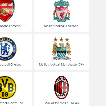
football Arsenal
Maillot football Liverpool
football Chelsea
Maillot football Manchester City
ootball Dortmund
Maillot football AC Milan