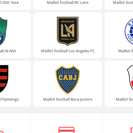
ll OGC Nice
Maillot football RC Lens
Maillot foo
ll Al-Ahli
Maillot football Los Angeles FC
Maillot 
ll Flamengo
Maillot football Boca Juniors
Maillot fo