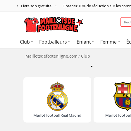
Livraison gratuite!
Obtenez
10%
de réduction sur les com
Club
Footballeurs
Enfant
Femme
É
Maillotsdefootenligne.com
Club
Maillot football Real Madrid
Maillot footbal