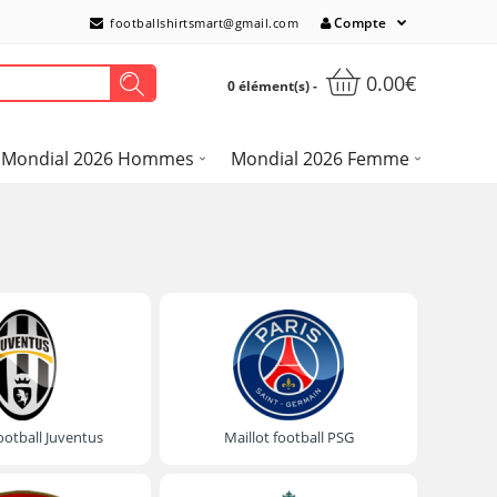
Compte
footballshirtsmart@gmail.com
0.00€
0 élément(s) -
Mondial 2026 Hommes
Mondial 2026 Femme
ootball Juventus
Maillot football PSG