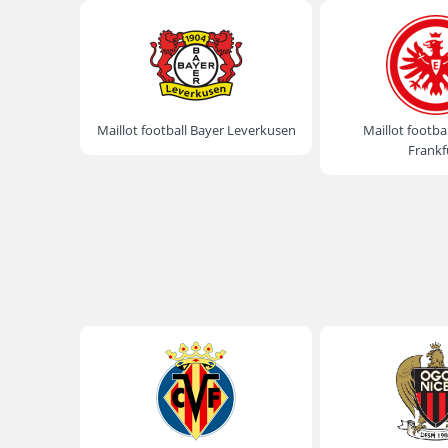
Maillot football Bayer Leverkusen
Maillot footbal
Frankf