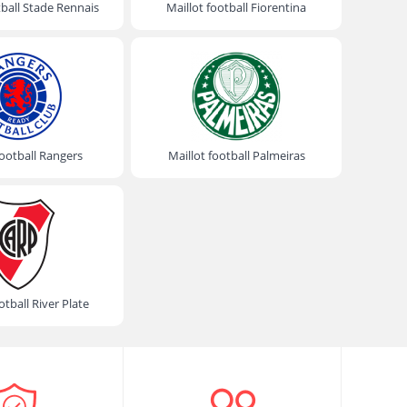
tball Stade Rennais
Maillot football Fiorentina
football Rangers
Maillot football Palmeiras
otball River Plate