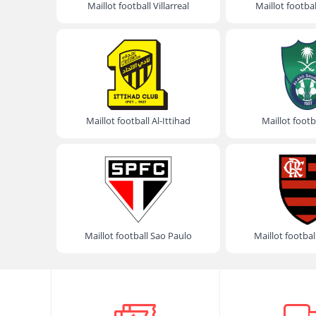
Maillot football Villarreal
Maillot footba
Maillot football Al-Ittihad
Maillot footba
Maillot football Sao Paulo
Maillot footba