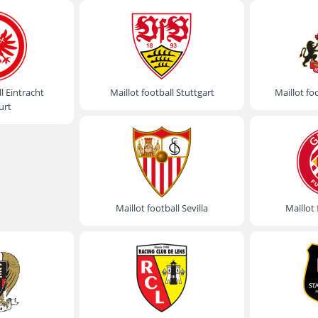
l Eintracht
Maillot football Stuttgart
Maillot fo
urt
Maillot football Sevilla
Maillot 