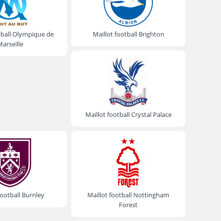
tball Olympique de
Maillot football Brighton
arseille
Maillot football Crystal Palace
football Burnley
Maillot football Nottingham
Forest