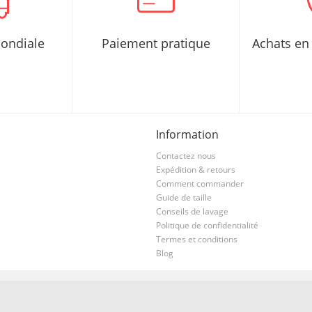
mondiale
Paiement pratique
Achats en 
Information
Contactez nous
Expédition & retours
Comment commander
Guide de taille
Conseils de lavage
Politique de confidentialité
Termes et conditions
Blog