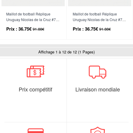
Maillot de football Réplique
Maillot de football Réplique
Uruguay Nicolas de la Cruz #7
Uruguay Nicolas de la Cruz #7
Domicile Enfant Mondial 2026
Extérieur Enfant Mondial 2026
Prix :
36.75€
Prix :
36.75€
91.88€
91.88€
Manche Courte (+ Pantalon
Manche Courte (+ Pantalon
court)
court)
Affichage 1 à 12 de 12 (1 Pages)
Prix compétitif
Livraison mondiale