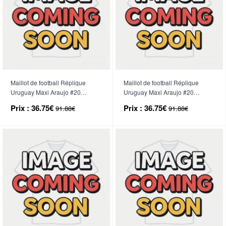
Maillot de football Réplique
Maillot de football Réplique
Uruguay Maxi Araujo #20
Uruguay Maxi Araujo #20
Domicile Enfant Mondial 2026
Extérieur Enfant Mondial 2026
Prix :
36.75€
Prix :
36.75€
91.88€
91.88€
Manche Courte (+ Pantalon
Manche Courte (+ Pantalon
court)
court)