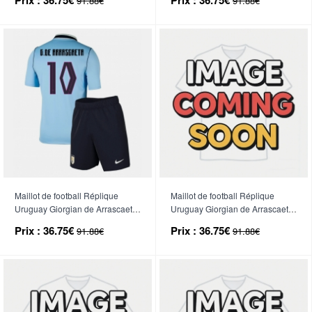
91.88€
91.88€
Manche Courte (+ Pantalon
Manche Courte (+ Pantalon
court)
court)
Maillot de football Réplique
Maillot de football Réplique
Uruguay Giorgian de Arrascaeta
Uruguay Giorgian de Arrascaeta
#10 Domicile Enfant Mondial
#10 Extérieur Enfant Mondial
Prix :
36.75€
Prix :
36.75€
91.88€
91.88€
2026 Manche Courte (+ Pantalon
2026 Manche Courte (+ Pantalon
court)
court)