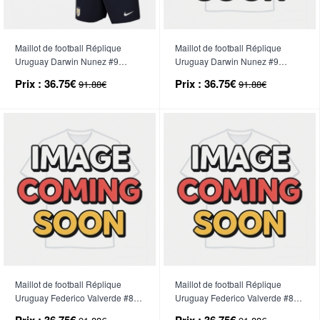
Maillot de football Réplique
Maillot de football Réplique
Uruguay Darwin Nunez #9
Uruguay Darwin Nunez #9
Domicile Enfant Mondial 2026
Extérieur Enfant Mondial 2026
Prix :
36.75€
Prix :
36.75€
91.88€
91.88€
Manche Courte (+ Pantalon
Manche Courte (+ Pantalon
court)
court)
Maillot de football Réplique
Maillot de football Réplique
Uruguay Federico Valverde #8
Uruguay Federico Valverde #8
Domicile Enfant Mondial 2026
Extérieur Enfant Mondial 2026
Prix :
36.75€
Prix :
36.75€