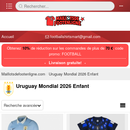
󰈍
Rechercher...
󰅼
󰄒
Accueil
footballshirtsmart@gmail.com
Obtenez
10%
de réduction sur les commandes de plus de
70 €
, code
promo: FOOTBALL
Livraison gratuite!
Maillotsdefootenligne.com
Uruguay Mondial 2026 Enfant
Uruguay Mondial 2026 Enfant
Recherche avancée