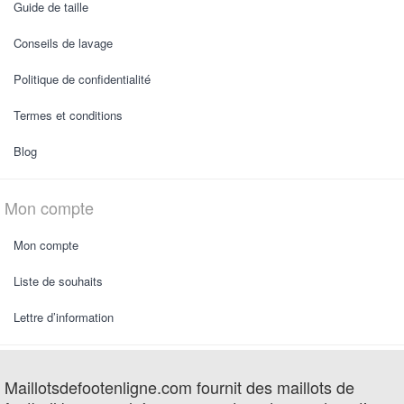
Guide de taille
Conseils de lavage
Politique de confidentialité
Termes et conditions
Blog
Mon compte
Mon compte
Liste de souhaits
Lettre d’information
Maillotsdefootenligne.com fournit des maillots de