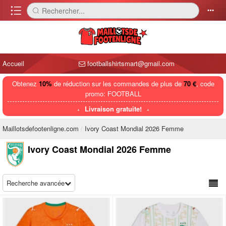
󰈍
Rechercher...
󰅼
󰄒
Accueil
footballshirtsmart@gmail.com
Obtenez
10%
de réduction sur les commandes de plus de
70 €
, code
promo: FOOTBALL
Livraison gratuite!
Maillotsdefootenligne.com
Ivory Coast Mondial 2026 Femme
Ivory Coast Mondial 2026 Femme
Recherche avancée