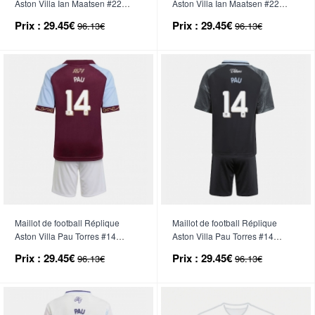
Aston Villa Ian Maatsen #22
Aston Villa Ian Maatsen #22
Extérieur Enfant 2025-26
Troisième Enfant 2025-26
Prix :
29.45€
Prix :
29.45€
96.13€
96.13€
Manche Courte (+ Pantalon
Manche Courte (+ Pantalon
court)
court)
Maillot de football Réplique
Maillot de football Réplique
Aston Villa Pau Torres #14
Aston Villa Pau Torres #14
Domicile Enfant 2025-26
Extérieur Enfant 2025-26
Prix :
29.45€
Prix :
29.45€
96.13€
96.13€
Manche Courte (+ Pantalon
Manche Courte (+ Pantalon
court)
court)