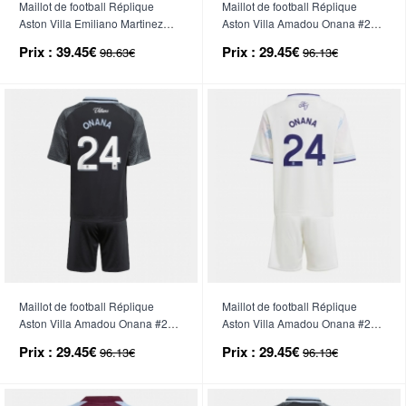
Maillot de football Réplique
Maillot de football Réplique
Aston Villa Emiliano Martinez
Aston Villa Amadou Onana #24
#23 Gardien de but Troisième
Domicile Enfant 2025-26
Prix :
39.45€
Prix :
29.45€
98.63€
96.13€
Enfant 2025-26 Manche Longue
Manche Courte (+ Pantalon
(+ Pantalon court)
court)
Maillot de football Réplique
Maillot de football Réplique
Aston Villa Amadou Onana #24
Aston Villa Amadou Onana #24
Extérieur Enfant 2025-26
Troisième Enfant 2025-26
Prix :
29.45€
Prix :
29.45€
96.13€
96.13€
Manche Courte (+ Pantalon
Manche Courte (+ Pantalon
court)
court)