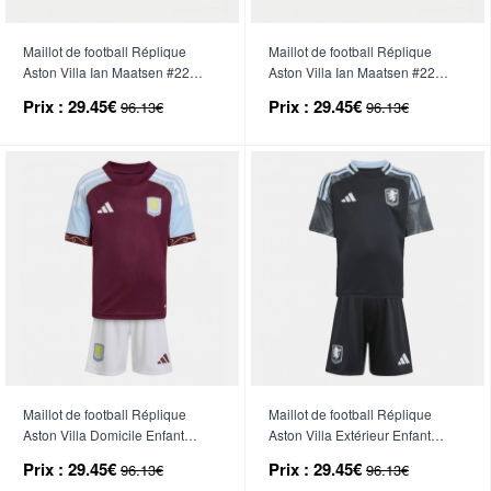
Maillot de football Réplique
Maillot de football Réplique
Aston Villa Ian Maatsen #22
Aston Villa Ian Maatsen #22
Extérieur Enfant 2026-27
Troisième Enfant 2026-27
Prix :
29.45€
Prix :
29.45€
96.13€
96.13€
Manche Courte (+ Pantalon
Manche Courte (+ Pantalon
court)
court)
Maillot de football Réplique
Maillot de football Réplique
Aston Villa Domicile Enfant
Aston Villa Extérieur Enfant
2025-26 Manche Courte (+
2025-26 Manche Courte (+
Prix :
29.45€
Prix :
29.45€
96.13€
96.13€
Pantalon court)
Pantalon court)