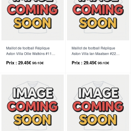
Maillot de football Réplique
Maillot de football Réplique
Aston Villa Ollie Watkins #11
Aston Villa Ian Maatsen #22
Troisième Enfant 2026-27
Domicile Enfant 2026-27
Prix :
29.45€
Prix :
29.45€
96.13€
96.13€
Manche Courte (+ Pantalon
Manche Courte (+ Pantalon
court)
court)