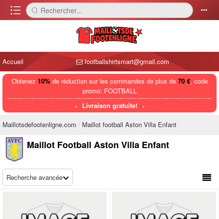
󰈍
Rechercher...
󰅼
󰄒
Accueil
footballshirtsmart@gmail.com
Obtenez
10%
de réduction sur les commandes de plus de
70 €
, code
promo: FOOTBALL
Livraison gratuite!
Maillotsdefootenligne.com
Maillot football Aston Villa Enfant
Maillot Football Aston Villa Enfant
Recherche avancée