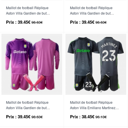
Maillot de football Réplique
Maillot de football Réplique
Aston Villa Gardien de but
Aston Villa Gardien de but
Domicile Enfant 2025-26
Extérieur Enfant 2025-26
Prix :
39.45€
Prix :
39.45€
98.63€
98.63€
Manche Longue (+ Pantalon
Manche Longue (+ Pantalon
court)
court)
Maillot de football Réplique
Maillot de football Réplique
Aston Villa Gardien de but
Aston Villa Emiliano Martinez
Troisième Enfant 2025-26
#23 Gardien de but Domicile
Prix :
39.45€
Prix :
38.45€
98.63€
96.13€
Manche Longue (+ Pantalon
Enfant 2025-26 Manche Courte
court)
(+ Pantalon court)