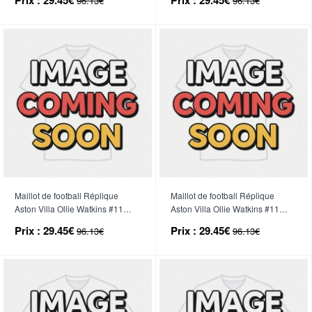
96.13€
96.13€
Manche Courte (+ Pantalon
Manche Courte (+ Pantalon
court)
court)
Maillot de football Réplique
Maillot de football Réplique
Aston Villa Ollie Watkins #11
Aston Villa Ollie Watkins #11
Domicile Enfant 2026-27
Extérieur Enfant 2026-27
Prix :
29.45€
Prix :
29.45€
96.13€
96.13€
Manche Courte (+ Pantalon
Manche Courte (+ Pantalon
court)
court)