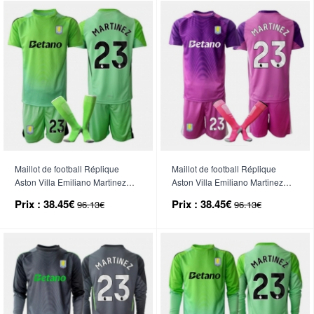
Maillot de football Réplique
Maillot de football Réplique
Aston Villa Emiliano Martinez
Aston Villa Emiliano Martinez
#23 Gardien de but Extérieur
#23 Gardien de but Troisième
Prix :
38.45€
Prix :
38.45€
96.13€
96.13€
Enfant 2025-26 Manche Courte
Enfant 2025-26 Manche Courte
(+ Pantalon court)
(+ Pantalon court)