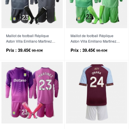
Maillot de football Réplique
Maillot de football Réplique
Aston Villa Emiliano Martinez
Aston Villa Emiliano Martinez
#23 Gardien de but Domicile
#23 Gardien de but Extérieur
Prix :
39.45€
Prix :
39.45€
98.63€
98.63€
Enfant 2025-26 Manche Longue
Enfant 2025-26 Manche Longue
(+ Pantalon court)
(+ Pantalon court)