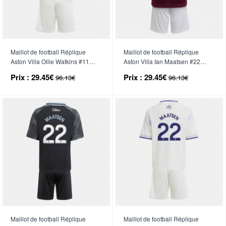
Maillot de football Réplique
Maillot de football Réplique
Aston Villa Ollie Watkins #11
Aston Villa Ian Maatsen #22
Troisième Enfant 2025-26
Domicile Enfant 2025-26
Prix :
29.45€
Prix :
29.45€
96.13€
96.13€
Manche Courte (+ Pantalon
Manche Courte (+ Pantalon
court)
court)
Maillot de football Réplique
Maillot de football Réplique