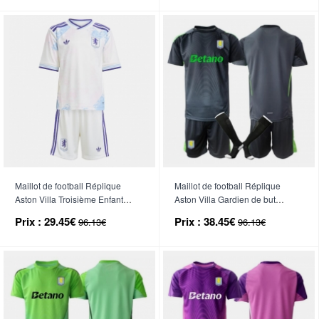
Maillot de football Réplique
Maillot de football Réplique
Aston Villa Troisième Enfant
Aston Villa Gardien de but
2025-26 Manche Courte (+
Domicile Enfant 2025-26
Prix :
29.45€
Prix :
38.45€
96.13€
96.13€
Pantalon court)
Manche Courte (+ Pantalon
court)