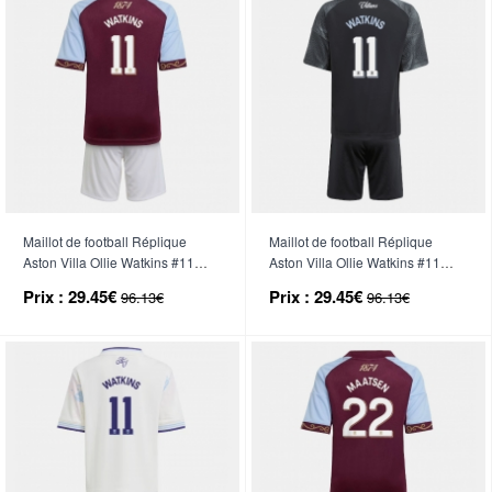
Maillot de football Réplique
Maillot de football Réplique
Aston Villa Ollie Watkins #11
Aston Villa Ollie Watkins #11
Domicile Enfant 2025-26
Extérieur Enfant 2025-26
Prix :
29.45€
Prix :
29.45€
96.13€
96.13€
Manche Courte (+ Pantalon
Manche Courte (+ Pantalon
court)
court)