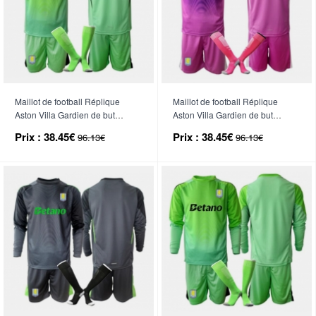
Maillot de football Réplique
Maillot de football Réplique
Aston Villa Gardien de but
Aston Villa Gardien de but
Extérieur Enfant 2025-26
Troisième Enfant 2025-26
Prix :
38.45€
Prix :
38.45€
96.13€
96.13€
Manche Courte (+ Pantalon
Manche Courte (+ Pantalon
court)
court)