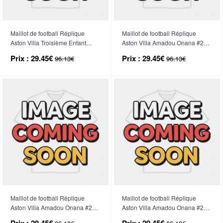
Maillot de football Réplique
Maillot de football Réplique
Aston Villa Troisième Enfant
Aston Villa Amadou Onana #24
2026-27 Manche Courte (+
Domicile Enfant 2026-27
Prix :
29.45€
Prix :
29.45€
96.13€
96.13€
Pantalon court)
Manche Courte (+ Pantalon
court)
Maillot de football Réplique
Maillot de football Réplique
Aston Villa Amadou Onana #24
Aston Villa Amadou Onana #24
Extérieur Enfant 2026-27
Troisième Enfant 2026-27
Prix :
29.45€
Prix :
29.45€