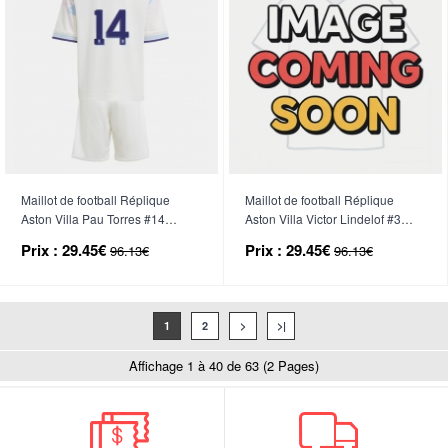
Maillot de football Réplique
Maillot de football Réplique
Aston Villa Pau Torres #14
Aston Villa Victor Lindelof #3
Troisième Enfant 2025-26
Domicile Enfant 2025-26
Prix :
29.45€
Prix :
29.45€
96.13€
96.13€
Manche Courte (+ Pantalon
Manche Courte (+ Pantalon
court)
court)
1
2
>
>|
Affichage 1 à 40 de 63 (2 Pages)