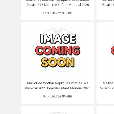
Pasalic #15 Domicile Enfant Mondial 2026
Pasalic
Manche Courte (+ Pantalon court)
Manc
Prix :
36.75€
91.88€
Maillot de football Réplique Croatia Luka
Maillot
Vuskovic #22 Domicile Enfant Mondial 2026
Vuskovic
Manche Courte (+ Pantalon court)
Manc
Prix :
36.75€
91.88€