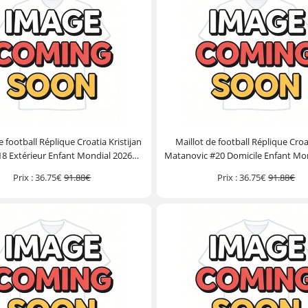
e football Réplique Croatia Kristijan
Maillot de football Réplique Croa
#18 Extérieur Enfant Mondial 2026
Matanovic #20 Domicile Enfant Mo
he Courte (+ Pantalon court)
Manche Courte (+ Pantalon c
Prix :
36.75€
91.88€
Prix :
36.75€
91.88€