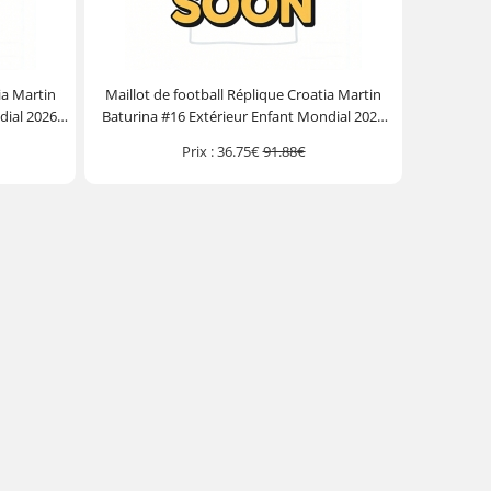
ia Martin
Maillot de football Réplique Croatia Martin
dial 2026
Baturina #16 Extérieur Enfant Mondial 2026
ourt)
Manche Courte (+ Pantalon court)
Prix :
36.75€
91.88€