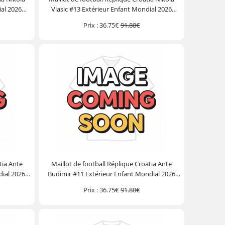
ial 2026
Vlasic #13 Extérieur Enfant Mondial 2026
ourt)
Manche Courte (+ Pantalon court)
Prix :
36.75€
91.88€
tia Ante
Maillot de football Réplique Croatia Ante
dial 2026
Budimir #11 Extérieur Enfant Mondial 2026
ourt)
Manche Courte (+ Pantalon court)
Prix :
36.75€
91.88€