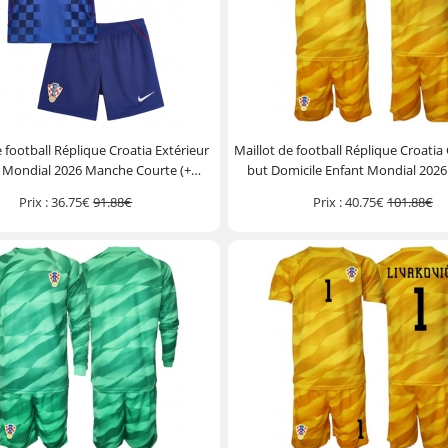
e football Réplique Croatia Extérieur
Maillot de football Réplique Croatia
 Mondial 2026 Manche Courte (+
but Domicile Enfant Mondial 202
Pantalon court)
Courte (+ Pantalon court
Prix :
36.75€
91.88€
Prix :
40.75€
101.88€