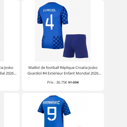
tia Josko
Maillot de football Réplique Croatia Josko
ial 2026
Gvardiol #4 Extérieur Enfant Mondial 2026
ourt)
Manche Courte (+ Pantalon court)
Prix :
36.75€
91.88€