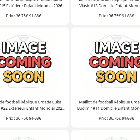
 #15 Extérieur Enfant Mondial 2026
Vlasic #13 Domicile Enfant Mond
he Courte (+ Pantalon court)
Manche Courte (+ Pantalon c
Prix :
36.75€
91.88€
Prix :
36.75€
91.88€
 de football Réplique Croatia Luka
Maillot de football Réplique Croa
 #22 Extérieur Enfant Mondial 2026
Budimir #11 Domicile Enfant Mon
he Courte (+ Pantalon court)
Manche Courte (+ Pantalon c
Prix :
36.75€
91.88€
Prix :
36.75€
91.88€