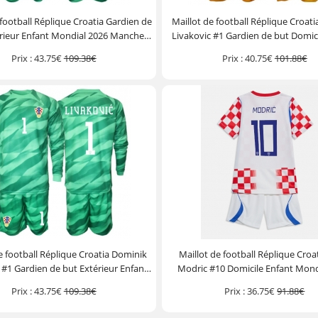
 football Réplique Croatia Gardien de
Maillot de football Réplique Croat
rieur Enfant Mondial 2026 Manche
Livakovic #1 Gardien de but Domic
Longue (+ Pantalon court)
Mondial 2026 Manche Courte (+ 
Prix :
43.75€
109.38€
Prix :
40.75€
101.88€
court)
e football Réplique Croatia Dominik
Maillot de football Réplique Croa
 #1 Gardien de but Extérieur Enfant
Modric #10 Domicile Enfant Mond
 2026 Manche Longue (+ Pantalon
Manche Courte (+ Pantalon c
Prix :
43.75€
109.38€
Prix :
36.75€
91.88€
court)