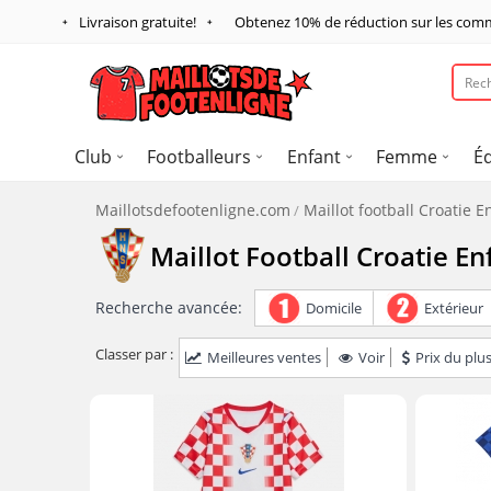
Livraison gratuite!
Obtenez
10%
de réduction sur les com
Club
Footballeurs
Enfant
Femme
É
Maillotsdefootenligne.com
Maillot football Croatie E
Maillot Football Croatie En
Recherche avancée:
Domicile
Extérieur
Classer par :
Meilleures ventes
Voir
Prix du plus