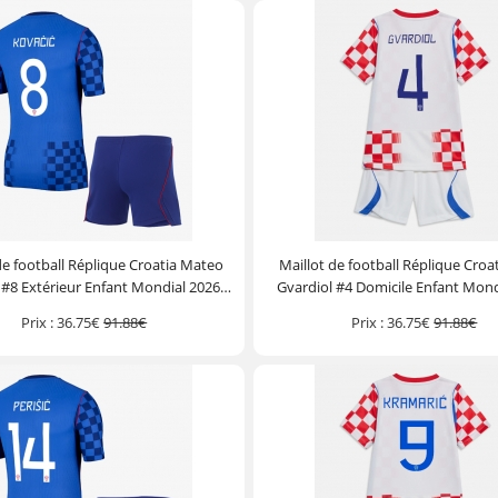
de football Réplique Croatia Mateo
Maillot de football Réplique Croa
 #8 Extérieur Enfant Mondial 2026
Gvardiol #4 Domicile Enfant Mond
he Courte (+ Pantalon court)
Manche Courte (+ Pantalon c
Prix :
36.75€
91.88€
Prix :
36.75€
91.88€