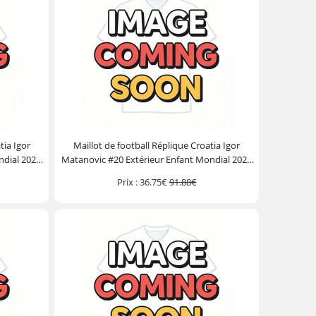
tia Igor
Maillot de football Réplique Croatia Igor
ndial 2026
Matanovic #20 Extérieur Enfant Mondial 2026
ourt)
Manche Courte (+ Pantalon court)
Prix :
36.75€
91.88€