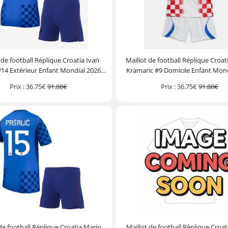
 de football Réplique Croatia Ivan
Maillot de football Réplique Croat
 #14 Extérieur Enfant Mondial 2026
Kramaric #9 Domicile Enfant Mond
he Courte (+ Pantalon court)
Manche Courte (+ Pantalon c
Prix :
36.75€
91.88€
Prix :
36.75€
91.88€
de football Réplique Croatia Mario
Maillot de football Réplique Croat