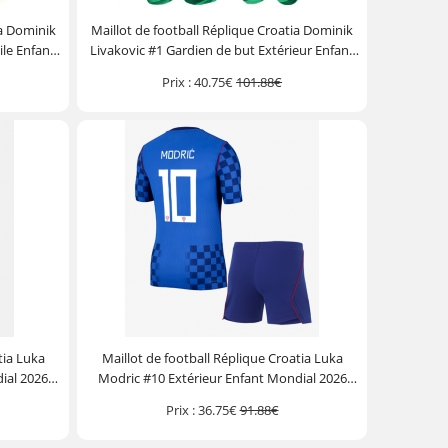
ia Dominik
Maillot de football Réplique Croatia Dominik
ile Enfant
Livakovic #1 Gardien de but Extérieur Enfant
Pantalon
Mondial 2026 Manche Courte (+ Pantalon
Prix :
40.75€
101.88€
court)
tia Luka
Maillot de football Réplique Croatia Luka
ial 2026
Modric #10 Extérieur Enfant Mondial 2026
ourt)
Manche Courte (+ Pantalon court)
Prix :
36.75€
91.88€