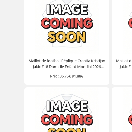
Maillot de football Réplique Croatia Kristijan
Maillot d
Jakic #18 Domicile Enfant Mondial 2026
Jakic 
Manche Courte (+ Pantalon court)
Manc
Prix :
36.75€
91.88€