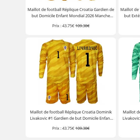
Maillot de football Réplique Croatia Gardien de
Maillot de
but Domicile Enfant Mondial 2026 Manche
but Exté
Longue (+ Pantalon court)
Prix :
43.75€
109.38€
Maillot de football Réplique Croatia Dominik
Maillot d
Livakovic #1 Gardien de but Domicile Enfant
Livakovic
Mondial 2026 Manche Longue (+ Pantalon
Mondial
Prix :
43.75€
109.38€
court)