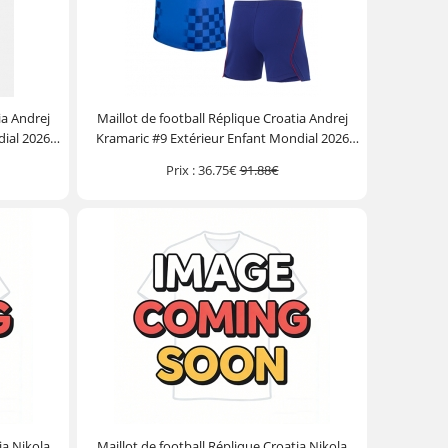
ia Andrej
Maillot de football Réplique Croatia Andrej
ial 2026
Kramaric #9 Extérieur Enfant Mondial 2026
ourt)
Manche Courte (+ Pantalon court)
Prix :
36.75€
91.88€
ia Nikola
Maillot de football Réplique Croatia Nikola