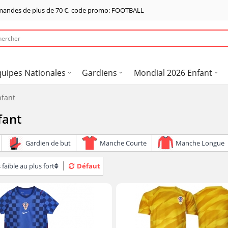
mandes de plus de
70 €
, code promo: FOOTBALL
quipes Nationales
Gardiens
Mondial 2026 Enfant
nfant
fant
Gardien de but
Manche Courte
Manche Longue
 faible au plus fort
Défaut