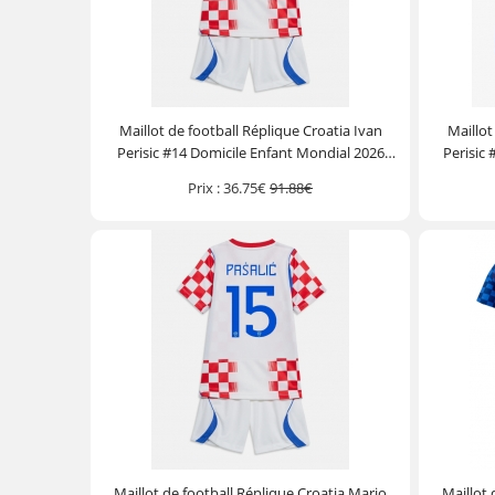
Maillot de football Réplique Croatia Ivan
Maillot
Perisic #14 Domicile Enfant Mondial 2026
Perisic
Manche Courte (+ Pantalon court)
Manc
Prix :
36.75€
91.88€
Maillot de football Réplique Croatia Mario
Maillot 