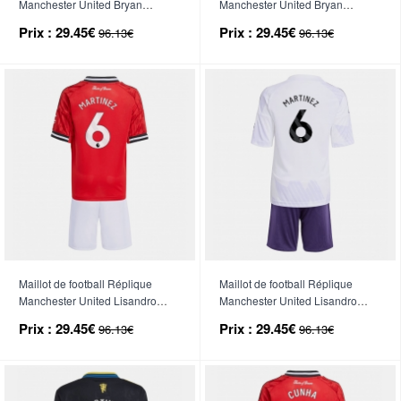
Manchester United Bryan
Manchester United Bryan
Mbeumo #19 Extérieur Enfant
Mbeumo #19 Troisième Enfant
Prix :
29.45€
Prix :
29.45€
96.13€
96.13€
2025-26 Manche Courte (+
2025-26 Manche Courte (+
Pantalon court)
Pantalon court)
Maillot de football Réplique
Maillot de football Réplique
Manchester United Lisandro
Manchester United Lisandro
Martinez #6 Domicile Enfant
Martinez #6 Extérieur Enfant
Prix :
29.45€
Prix :
29.45€
96.13€
96.13€
2025-26 Manche Courte (+
2025-26 Manche Courte (+
Pantalon court)
Pantalon court)