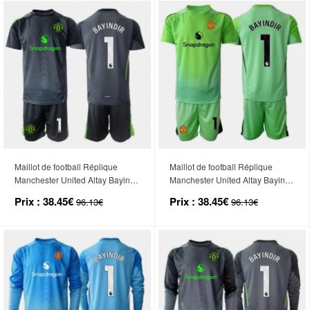
Maillot de football Réplique
Maillot de football Réplique
Manchester United Altay Bayindir
Manchester United Altay Bayindir
#1 Gardien de but Extérieur
#1 Gardien de but Troisième
Prix :
38.45€
Prix :
38.45€
96.13€
96.13€
Enfant 2025-26 Manche Courte
Enfant 2025-26 Manche Courte
(+ Pantalon court)
(+ Pantalon court)