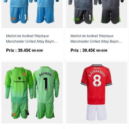
Maillot de football Réplique
Maillot de football Réplique
Manchester United Altay Bayindir
Manchester United Altay Bayindir
#1 Gardien de but Domicile
#1 Gardien de but Extérieur
Prix :
39.45€
Prix :
39.45€
98.63€
98.63€
Enfant 2025-26 Manche Longue
Enfant 2025-26 Manche Longue
(+ Pantalon court)
(+ Pantalon court)