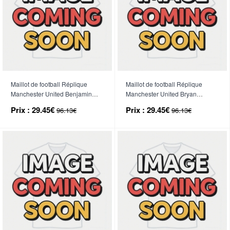
Maillot de football Réplique
Maillot de football Réplique
Manchester United Benjamin
Manchester United Bryan
Sesko #30 Troisième Enfant
Mbeumo #19 Domicile Enfant
Prix :
29.45€
Prix :
29.45€
96.13€
96.13€
2026-27 Manche Courte (+
2026-27 Manche Courte (+
Pantalon court)
Pantalon court)