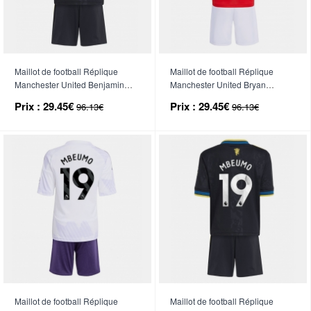
Maillot de football Réplique
Maillot de football Réplique
Manchester United Benjamin
Manchester United Bryan
Sesko #30 Troisième Enfant
Mbeumo #19 Domicile Enfant
Prix :
29.45€
Prix :
29.45€
96.13€
96.13€
2025-26 Manche Courte (+
2025-26 Manche Courte (+
Pantalon court)
Pantalon court)
Maillot de football Réplique
Maillot de football Réplique