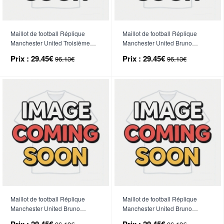
Maillot de football Réplique
Maillot de football Réplique
Manchester United Troisième
Manchester United Bruno
Enfant 2026-27 Manche Courte
Fernandes #8 Domicile Enfant
Prix :
29.45€
Prix :
29.45€
96.13€
96.13€
(+ Pantalon court)
2026-27 Manche Courte (+
Pantalon court)
Maillot de football Réplique
Maillot de football Réplique
Manchester United Bruno
Manchester United Bruno
Fernandes #8 Extérieur Enfant
Fernandes #8 Troisième Enfant
Prix :
29.45€
Prix :
29.45€