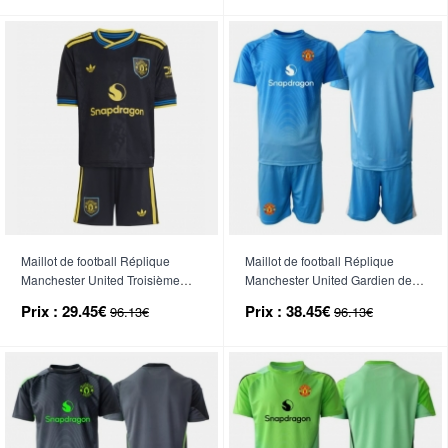
Maillot de football Réplique
Maillot de football Réplique
Manchester United Troisième
Manchester United Gardien de
Enfant 2025-26 Manche Courte
but Domicile Enfant 2025-26
Prix :
29.45€
Prix :
38.45€
96.13€
96.13€
(+ Pantalon court)
Manche Courte (+ Pantalon
court)