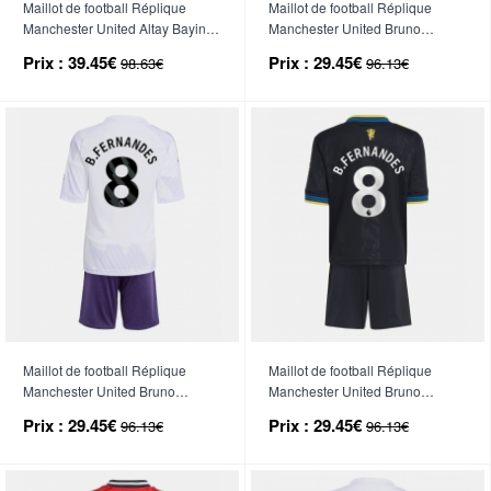
Maillot de football Réplique
Maillot de football Réplique
Manchester United Altay Bayindir
Manchester United Bruno
#1 Gardien de but Troisième
Fernandes #8 Domicile Enfant
Prix :
39.45€
Prix :
29.45€
98.63€
96.13€
Enfant 2025-26 Manche Longue
2025-26 Manche Courte (+
(+ Pantalon court)
Pantalon court)
Maillot de football Réplique
Maillot de football Réplique
Manchester United Bruno
Manchester United Bruno
Fernandes #8 Extérieur Enfant
Fernandes #8 Troisième Enfant
Prix :
29.45€
Prix :
29.45€
96.13€
96.13€
2025-26 Manche Courte (+
2025-26 Manche Courte (+
Pantalon court)
Pantalon court)