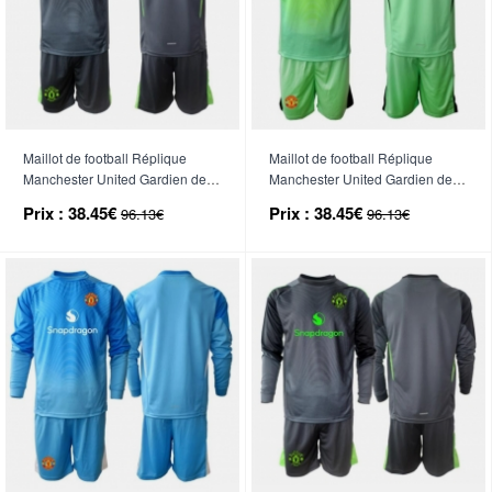
Maillot de football Réplique
Maillot de football Réplique
Manchester United Gardien de
Manchester United Gardien de
but Extérieur Enfant 2025-26
but Troisième Enfant 2025-26
Prix :
38.45€
Prix :
38.45€
96.13€
96.13€
Manche Courte (+ Pantalon
Manche Courte (+ Pantalon
court)
court)