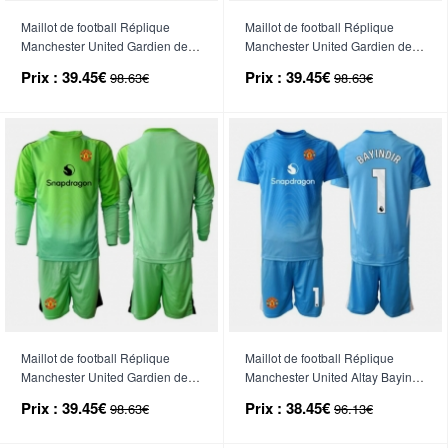
Maillot de football Réplique
Maillot de football Réplique
Manchester United Gardien de
Manchester United Gardien de
but Domicile Enfant 2025-26
but Extérieur Enfant 2025-26
Prix :
39.45€
Prix :
39.45€
98.63€
98.63€
Manche Longue (+ Pantalon
Manche Longue (+ Pantalon
court)
court)
Maillot de football Réplique
Maillot de football Réplique
Manchester United Gardien de
Manchester United Altay Bayindir
but Troisième Enfant 2025-26
#1 Gardien de but Domicile
Prix :
39.45€
Prix :
38.45€
98.63€
96.13€
Manche Longue (+ Pantalon
Enfant 2025-26 Manche Courte
court)
(+ Pantalon court)