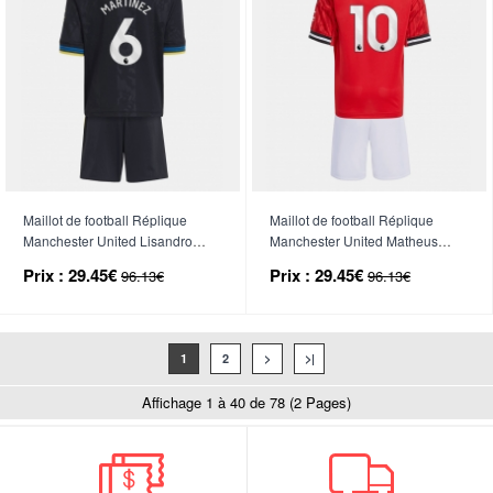
Maillot de football Réplique
Maillot de football Réplique
Manchester United Lisandro
Manchester United Matheus
Martinez #6 Troisième Enfant
Cunha #10 Domicile Enfant
Prix :
29.45€
Prix :
29.45€
96.13€
96.13€
2025-26 Manche Courte (+
2025-26 Manche Courte (+
Pantalon court)
Pantalon court)
1
2
>
>|
Affichage 1 à 40 de 78 (2 Pages)