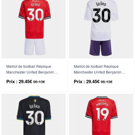
Maillot de football Réplique
Maillot de football Réplique
Manchester United Benjamin
Manchester United Benjamin
Sesko #30 Domicile Enfant
Sesko #30 Extérieur Enfant
Prix :
29.45€
Prix :
29.45€
96.13€
96.13€
2025-26 Manche Courte (+
2025-26 Manche Courte (+
Pantalon court)
Pantalon court)