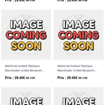
96.13€
96.13€
2026-27 Manche Courte (+
2026-27 Manche Courte (+
Pantalon court)
Pantalon court)
Maillot de football Réplique
Maillot de football Réplique
Manchester United Benjamin
Manchester United Benjamin
Sesko #30 Domicile Enfant
Sesko #30 Extérieur Enfant
Prix :
29.45€
Prix :
29.45€
96.13€
96.13€
2026-27 Manche Courte (+
2026-27 Manche Courte (+
Pantalon court)
Pantalon court)