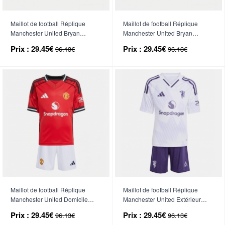
Maillot de football Réplique
Maillot de football Réplique
Manchester United Bryan
Manchester United Bryan
Mbeumo #19 Extérieur Enfant
Mbeumo #19 Troisième Enfant
Prix :
29.45€
Prix :
29.45€
96.13€
96.13€
2026-27 Manche Courte (+
2026-27 Manche Courte (+
Pantalon court)
Pantalon court)
Maillot de football Réplique
Maillot de football Réplique
Manchester United Domicile
Manchester United Extérieur
Enfant 2025-26 Manche Courte
Enfant 2025-26 Manche Courte
Prix :
29.45€
Prix :
29.45€
96.13€
96.13€
(+ Pantalon court)
(+ Pantalon court)