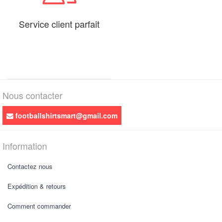
Service client parfait
Nous contacter
footballshirtsmart@gmail.com
Information
Contactez nous
Expédition & retours
Comment commander