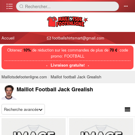
󰈍
Rechercher...
󰅼
󰄒
Accueil
footballshirtsmart@gmail.com
Obtenez
10%
de réduction sur les commandes de plus de
70 €
, code
promo: FOOTBALL
Livraison gratuite!
Maillotsdefootenligne.com
Maillot football Jack Grealish
Maillot Football Jack Grealish
Recherche avancée