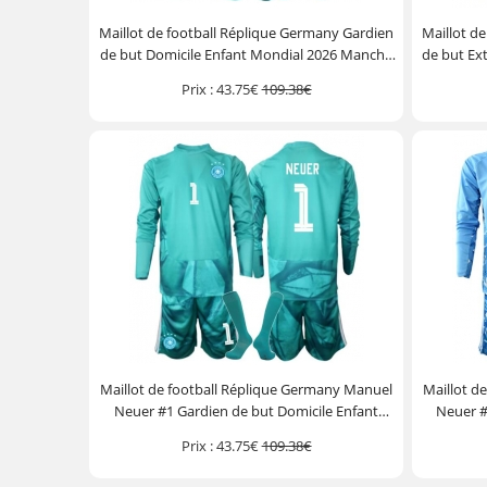
Maillot de football Réplique Germany Gardien
Maillot d
de but Domicile Enfant Mondial 2026 Manche
de but Ex
Longue (+ Pantalon court)
Prix :
43.75€
109.38€
Maillot de football Réplique Germany Manuel
Maillot d
Neuer #1 Gardien de but Domicile Enfant
Neuer #
Mondial 2026 Manche Longue (+ Pantalon
Mondial
Prix :
43.75€
109.38€
court)