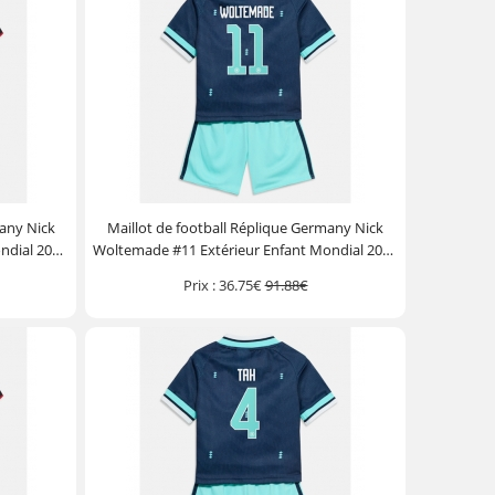
many Nick
Maillot de football Réplique Germany Nick
ndial 2026
Woltemade #11 Extérieur Enfant Mondial 2026
ourt)
Manche Courte (+ Pantalon court)
Prix :
36.75€
91.88€