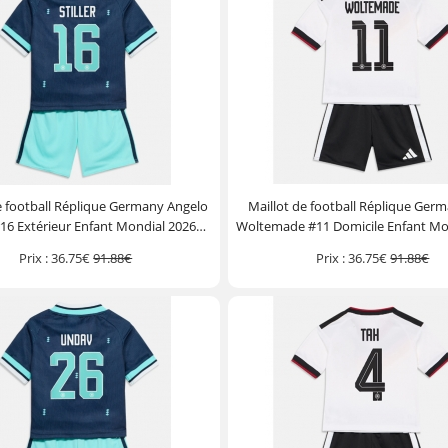
e football Réplique Germany Angelo
Maillot de football Réplique Ger
 #16 Extérieur Enfant Mondial 2026
Woltemade #11 Domicile Enfant Mo
he Courte (+ Pantalon court)
Manche Courte (+ Pantalon c
Prix :
36.75€
91.88€
Prix :
36.75€
91.88€