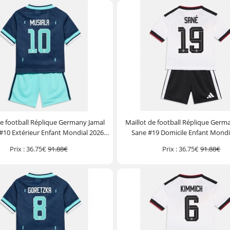
de football Réplique Germany Jamal
Maillot de football Réplique Germ
#10 Extérieur Enfant Mondial 2026
Sane #19 Domicile Enfant Mondi
he Courte (+ Pantalon court)
Manche Courte (+ Pantalon c
Prix :
36.75€
91.88€
Prix :
36.75€
91.88€