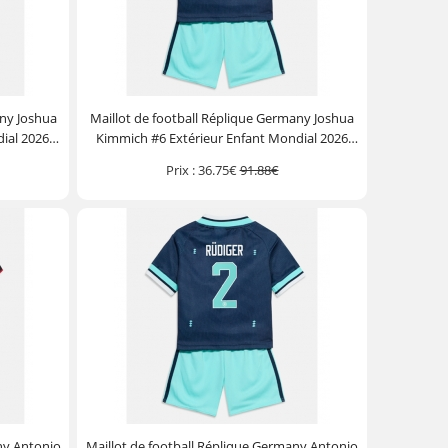
any Joshua
Maillot de football Réplique Germany Joshua
ial 2026
Kimmich #6 Extérieur Enfant Mondial 2026
ourt)
Manche Courte (+ Pantalon court)
Prix :
36.75€
91.88€
ny Antonio
Maillot de football Réplique Germany Antonio