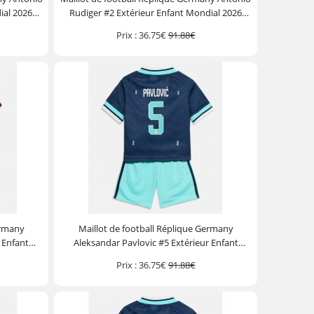
ial 2026
Rudiger #2 Extérieur Enfant Mondial 2026
ourt)
Manche Courte (+ Pantalon court)
Prix :
36.75€
91.88€
ermany
Maillot de football Réplique Germany
 Enfant
Aleksandar Pavlovic #5 Extérieur Enfant
Pantalon
Mondial 2026 Manche Courte (+ Pantalon
Prix :
36.75€
91.88€
court)