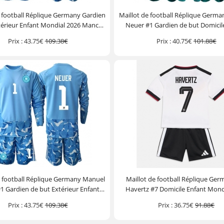
e football Réplique Germany Gardien
Maillot de football Réplique Germ
térieur Enfant Mondial 2026 Manche
Neuer #1 Gardien de but Domicil
Longue (+ Pantalon court)
Mondial 2026 Manche Courte (+ 
Prix :
43.75€
109.38€
Prix :
40.75€
101.88€
court)
e football Réplique Germany Manuel
Maillot de football Réplique Ger
1 Gardien de but Extérieur Enfant
Havertz #7 Domicile Enfant Mond
 2026 Manche Longue (+ Pantalon
Manche Courte (+ Pantalon c
Prix :
43.75€
109.38€
Prix :
36.75€
91.88€
court)