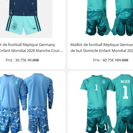
ot de football Réplique Germany
Maillot de football Réplique Germa
 Enfant Mondial 2026 Manche Courte
de but Domicile Enfant Mondial 2
(+ Pantalon court)
Courte (+ Pantalon court
Prix :
36.75€
91.88€
Prix :
40.75€
101.88€