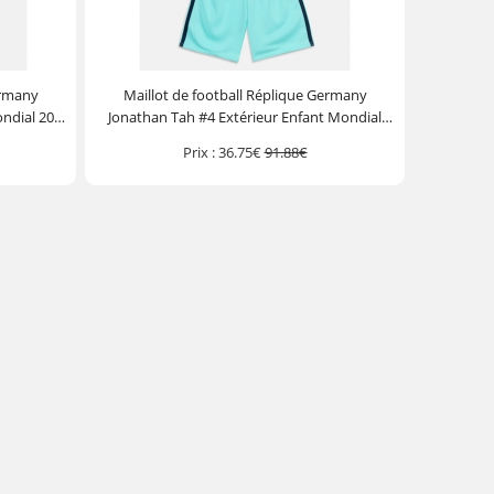
ermany
Maillot de football Réplique Germany
ondial 2026
Jonathan Tah #4 Extérieur Enfant Mondial
ourt)
2026 Manche Courte (+ Pantalon court)
Prix :
36.75€
91.88€