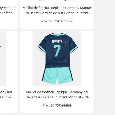
any Manuel
Maillot de football Réplique Germany Manuel
e Enfant
Neuer #1 Gardien de but Extérieur Enfant
Pantalon
Mondial 2026 Manche Courte (+ Pantalon
Prix :
40.75€
101.88€
court)
many Kai
Maillot de football Réplique Germany Kai
ial 2026
Havertz #7 Extérieur Enfant Mondial 2026
ourt)
Manche Courte (+ Pantalon court)
Prix :
36.75€
91.88€