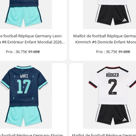
de football Réplique Germany Leon
Maillot de football Réplique Germ
 #8 Extérieur Enfant Mondial 2026
Kimmich #6 Domicile Enfant Mond
he Courte (+ Pantalon court)
Manche Courte (+ Pantalon c
Prix :
36.75€
91.88€
Prix :
36.75€
91.88€
e football Réplique Germany Florian
Maillot de football Réplique Germa