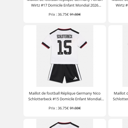
Wirtz #17 Domicile Enfant Mondial 2026
Wirtz #
Manche Courte (+ Pantalon court)
Manc
Prix :
36.75€
91.88€
Maillot de football Réplique Germany Nico
Maillot 
Schlotterbeck #15 Domicile Enfant Mondial
Schlotte
2026 Manche Courte (+ Pantalon court)
2026 M
Prix :
36.75€
91.88€