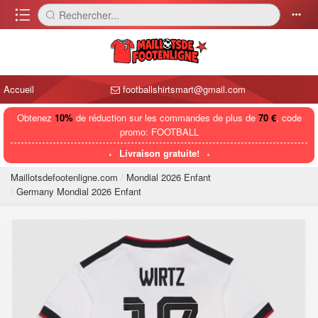
󰈍
Rechercher...
󰅼
󰄒
Accueil
footballshirtsmart@gmail.com
Obtenez
10%
de réduction sur les commandes de plus de
70 €
, code
promo: FOOTBALL
Livraison gratuite!
Maillotsdefootenligne.com
Mondial 2026 Enfant
Germany Mondial 2026 Enfant