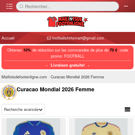
󰈍
Rechercher...
󰅼
󰄒
Accueil
footballshirtsmart@gmail.com
Obtenez
10%
de réduction sur les commandes de plus de
70 €
, code
promo: FOOTBALL
Livraison gratuite!
Maillotsdefootenligne.com
Curacao Mondial 2026 Femme
Curacao Mondial 2026 Femme
Recherche avancée