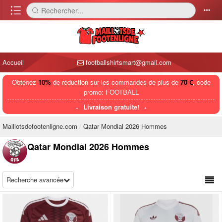
󰈍
Rechercher...
󰅼
󰄒
Accueil
footballshirtsmart@gmail.com
Obtenez
10%
de réduction sur les commandes de plus de
70 €
, code
promo: FOOTBALL
Livraison gratuite!
Maillotsdefootenligne.com
Qatar Mondial 2026 Hommes
Qatar Mondial 2026 Hommes
Recherche avancée