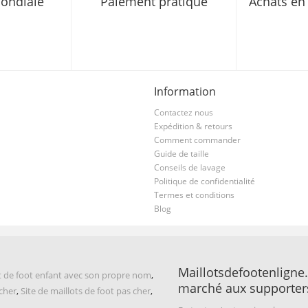
mondiale
Paiement pratique
Achats en 
Information
Contactez nous
Expédition & retours
Comment commander
Guide de taille
Conseils de lavage
Politique de confidentialité
Termes et conditions
Blog
Maillotsdefootenligne.
t de foot enfant avec son propre nom
,
marché aux supporter
 cher
,
Site de maillots de foot pas cher
,