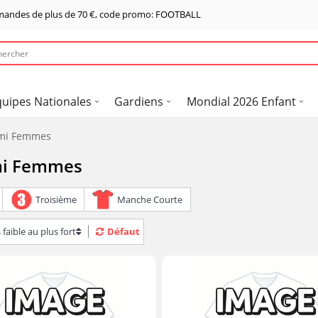
mandes de plus de
70 €
, code promo: FOOTBALL
quipes Nationales
Gardiens
Mondial 2026 Enfant
iami Femmes
ami Femmes
Troisième
Manche Courte
 faible au plus fort
Défaut