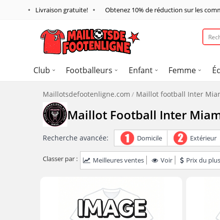
Livraison gratuite!
Obtenez
10%
de réduction sur les com
Club
Footballeurs
Enfant
Femme
É
Maillotsdefootenligne.com
Maillot football Inter M
Maillot Football Inter Mi
Recherche avancée:
Domicile
Extérieur
Classer par :
Meilleures ventes
Voir
Prix du plus