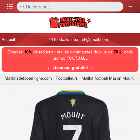
󰈍
Rechercher...
󰅼
󰄒
Accueil
footballshirtsmart@gmail.com
Obtenez
10%
de réduction sur les commandes de plus de
70 €
, code
promo: FOOTBALL
Livraison gratuite!
Maillotsdefootenligne.com
Footballeurs
Maillot football Mason Mount