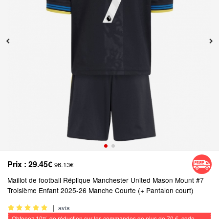
Prix :
29.45€
96.13€
Maillot de football Réplique Manchester United Mason Mount #7
Troisième Enfant 2025-26 Manche Courte (+ Pantalon court)
|
avis
Obtenez
10%
de réduction sur les commandes de plus de
70 €
, code