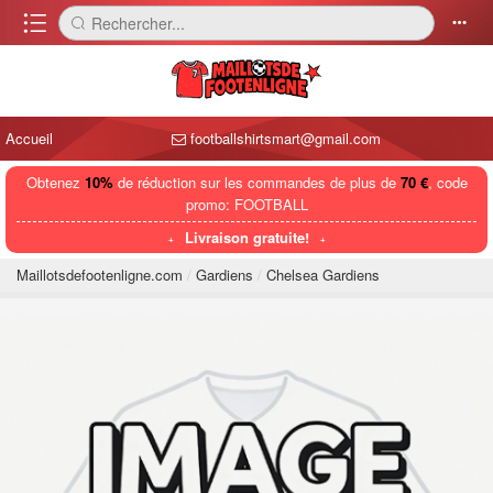
󰈍
Rechercher...
󰅼
󰄒
Accueil
footballshirtsmart@gmail.com
Obtenez
10%
de réduction sur les commandes de plus de
70 €
, code
promo: FOOTBALL
Livraison gratuite!
Maillotsdefootenligne.com
Gardiens
Chelsea Gardiens