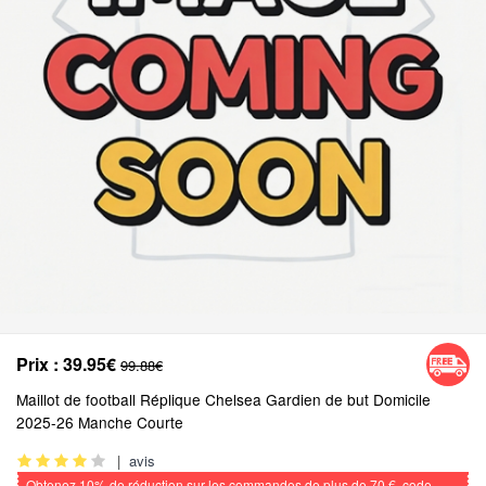
Prix :
39.95€
99.88€
Maillot de football Réplique Chelsea Gardien de but Domicile
2025-26 Manche Courte
|
avis
Obtenez
10%
de réduction sur les commandes de plus de
70 €
, code