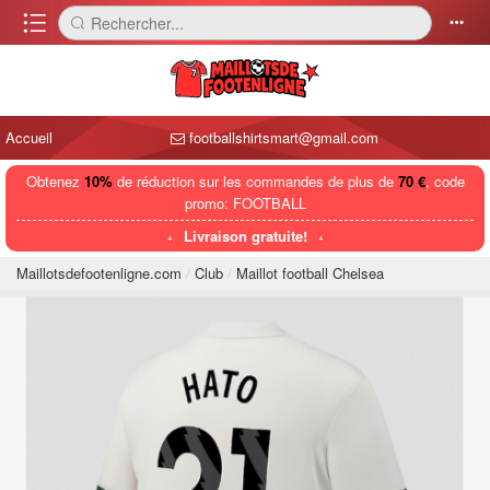
󰈍
Rechercher...
󰅼
󰄒
Accueil
footballshirtsmart@gmail.com
Obtenez
10%
de réduction sur les commandes de plus de
70 €
, code
promo: FOOTBALL
Livraison gratuite!
Maillotsdefootenligne.com
Club
Maillot football Chelsea