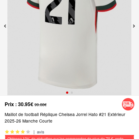
Prix :
30.95€
99.88€
Maillot de football Réplique Chelsea Jorrel Hato #21 Extérieur
2025-26 Manche Courte
|
avis
Obtenez
10%
de réduction sur les commandes de plus de
70 €
, code