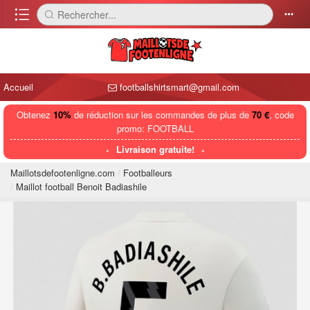
󰈍
Rechercher...
󰅼
󰄒
Accueil
footballshirtsmart@gmail.com
Obtenez
10%
de réduction sur les commandes de plus de
70 €
, code
promo: FOOTBALL
Livraison gratuite!
Maillotsdefootenligne.com
Footballeurs
Maillot football Benoit Badiashile