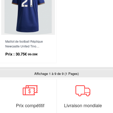
Maillot de football Réplique
Newcastle United Tino
Livramento #21 Troisième
Prix :
30.75€
99.38€
Femme 2025-26 Manche Courte
Affichage 1 à 9 de 9 (1 Pages)
Prix compétitif
Livraison mondiale