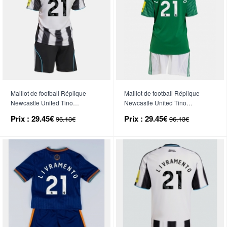
Maillot de football Réplique
Maillot de football Réplique
Newcastle United Tino
Newcastle United Tino
Livramento #21 Domicile Enfant
Livramento #21 Extérieur Enfant
Prix :
29.45€
Prix :
29.45€
96.13€
96.13€
2025-26 Manche Courte (+
2025-26 Manche Courte (+
Pantalon court)
Pantalon court)