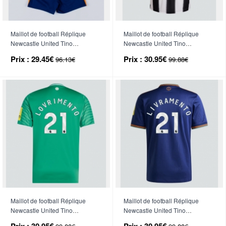
Maillot de football Réplique
Maillot de football Réplique
Newcastle United Tino
Newcastle United Tino
Livramento #21 Troisième Enfant
Livramento #21 Domicile 2025-
Prix :
29.45€
Prix :
30.95€
96.13€
99.88€
2025-26 Manche Courte (+
26 Manche Courte
Pantalon court)
Maillot de football Réplique
Maillot de football Réplique
Newcastle United Tino
Newcastle United Tino
Livramento #21 Extérieur 2025-
Livramento #21 Troisième 2025-
Prix :
30.95€
Prix :
30.95€