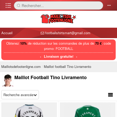
󰈍
Rechercher...
󰅼
󰄒
Accueil
footballshirtsmart@gmail.com
Obtenez
10%
de réduction sur les commandes de plus de
70 €
, code
promo: FOOTBALL
Livraison gratuite!
Maillotsdefootenligne.com
Maillot football Tino Livramento
Maillot Football Tino Livramento
Recherche avancée