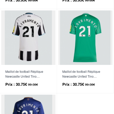
99.88€
99.88€
26 Manche Courte
26 Manche Courte
Maillot de football Réplique
Maillot de football Réplique
Newcastle United Tino
Newcastle United Tino
Livramento #21 Domicile Femme
Livramento #21 Extérieur Femme
Prix :
30.75€
Prix :
30.75€
99.38€
99.38€
2025-26 Manche Courte
2025-26 Manche Courte