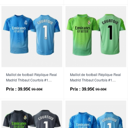
Pantalon court)
Pantalon court)
Maillot de football Réplique Real
Maillot de football Réplique Real
Madrid Thibaut Courtois #1
Madrid Thibaut Courtois #1
Gardien de but Domicile 2025-26
Gardien de but Extérieur 2025-
Prix :
39.95€
Prix :
39.95€
99.88€
99.88€
Manche Courte
26 Manche Courte