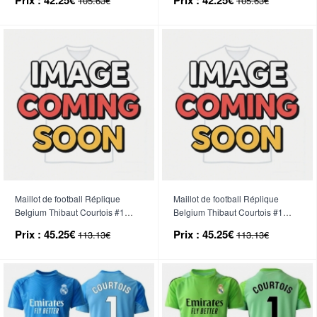
105.63€
105.63€
2026 Manche Courte
2026 Manche Courte
Maillot de football Réplique
Maillot de football Réplique
Belgium Thibaut Courtois #1
Belgium Thibaut Courtois #1
Gardien de but Domicile Mondial
Gardien de but Extérieur Mondial
Prix :
45.25€
Prix :
45.25€
113.13€
113.13€
2026 Manche Longue
2026 Manche Longue