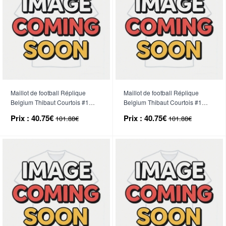
Maillot de football Réplique
Maillot de football Réplique
Belgium Thibaut Courtois #1
Belgium Thibaut Courtois #1
Gardien de but Domicile Enfant
Gardien de but Extérieur Enfant
Prix :
40.75€
Prix :
40.75€
101.88€
101.88€
Mondial 2026 Manche Courte (+
Mondial 2026 Manche Courte (+
Pantalon court)
Pantalon court)