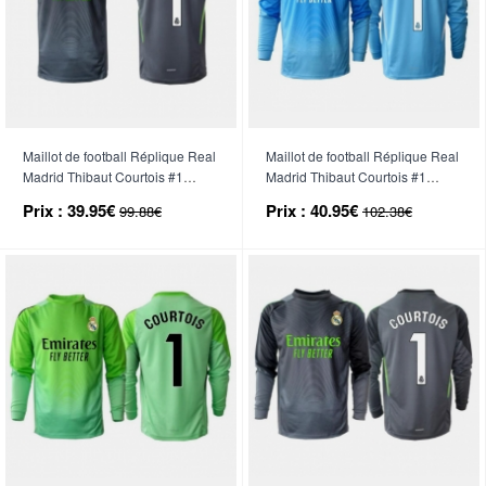
Maillot de football Réplique Real
Maillot de football Réplique Real
Madrid Thibaut Courtois #1
Madrid Thibaut Courtois #1
Gardien de but Troisième 2025-
Gardien de but Domicile 2025-26
Prix :
39.95€
Prix :
40.95€
99.88€
102.38€
26 Manche Courte
Manche Longue