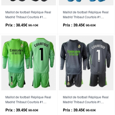
Maillot de football Réplique Real
Maillot de football Réplique Real
Madrid Thibaut Courtois #1
Madrid Thibaut Courtois #1
Gardien de but Troisième Enfant
Gardien de but Domicile Enfant
Prix :
38.45€
Prix :
39.45€
96.13€
98.63€
2025-26 Manche Courte (+
2025-26 Manche Longue (+
Pantalon court)
Pantalon court)
Maillot de football Réplique Real
Maillot de football Réplique Real
Madrid Thibaut Courtois #1
Madrid Thibaut Courtois #1
Gardien de but Extérieur Enfant
Gardien de but Troisième Enfant
Prix :
39.45€
Prix :
39.45€
98.63€
98.63€
2025-26 Manche Longue (+
2025-26 Manche Longue (+