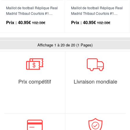
Maillot de football Réplique Real
Maillot de football Réplique Real
Madrid Thibaut Courtois #1
Madrid Thibaut Courtois #1
Gardien de but Extérieur 2025-
Gardien de but Troisième 2025-
Prix :
40.95€
Prix :
40.95€
102.38€
102.38€
26 Manche Longue
26 Manche Longue
Affichage 1 à 20 de 20 (1 Pages)
Prix compétitif
Livraison mondiale