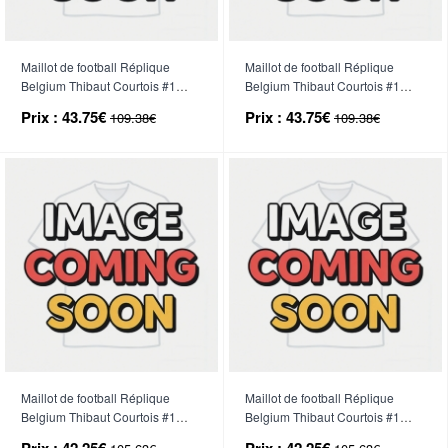
Maillot de football Réplique
Maillot de football Réplique
Belgium Thibaut Courtois #1
Belgium Thibaut Courtois #1
Gardien de but Domicile Enfant
Gardien de but Extérieur Enfant
Prix :
43.75€
Prix :
43.75€
109.38€
109.38€
Mondial 2026 Manche Longue (+
Mondial 2026 Manche Longue (+
Pantalon court)
Pantalon court)
Maillot de football Réplique
Maillot de football Réplique
Belgium Thibaut Courtois #1
Belgium Thibaut Courtois #1
Gardien de but Domicile Mondial
Gardien de but Extérieur Mondial
Prix :
42.25€
Prix :
42.25€