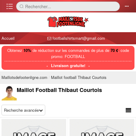
󰈍
Rechercher...
󰅼
󰄒
Accueil
footballshirtsmart@gmail.com
Obtenez
10%
de réduction sur les commandes de plus de
70 €
, code
promo: FOOTBALL
Livraison gratuite!
Maillotsdefootenligne.com
Maillot football Thibaut Courtois
Maillot Football Thibaut Courtois
Recherche avancée