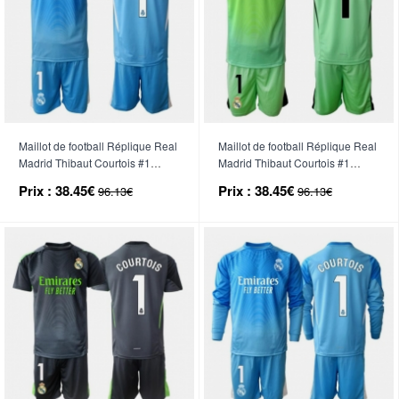
Maillot de football Réplique Real
Maillot de football Réplique Real
Madrid Thibaut Courtois #1
Madrid Thibaut Courtois #1
Gardien de but Domicile Enfant
Gardien de but Extérieur Enfant
Prix :
38.45€
Prix :
38.45€
96.13€
96.13€
2025-26 Manche Courte (+
2025-26 Manche Courte (+
Pantalon court)
Pantalon court)