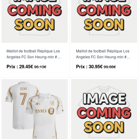
Maillot de football Réplique Los
Maillot de football Réplique Los
Angeles FC Son Heung-min #7
Angeles FC Son Heung-min #7
Troisième Enfant 2025-26
Domicile 2025-26 Manche
Prix :
29.45€
Prix :
30.95€
96.13€
99.88€
Manche Courte (+ Pantalon
Courte
court)