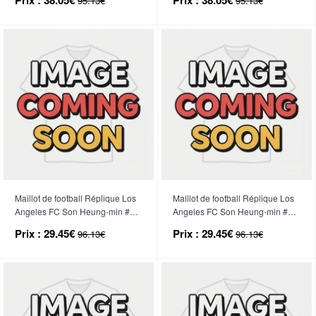
95.13€
95.13€
2026 Manche Courte
2026 Manche Courte
Maillot de football Réplique Los
Maillot de football Réplique Los
Angeles FC Son Heung-min #7
Angeles FC Son Heung-min #7
Domicile Enfant 2025-26
Extérieur Enfant 2025-26
Prix :
29.45€
Prix :
29.45€
96.13€
96.13€
Manche Courte (+ Pantalon
Manche Courte (+ Pantalon
court)
court)