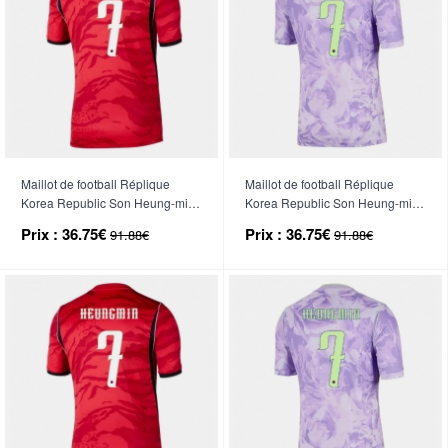
Maillot de football Réplique
Maillot de football Réplique
Korea Republic Son Heung-min
Korea Republic Son Heung-min
#7 Domicile Enfant Mondial 2026
#7 Extérieur Enfant Mondial
Prix :
36.75€
Prix :
36.75€
91.88€
91.88€
Manche Courte (+ Pantalon
2026 Manche Courte (+ Pantalon
court)
court)