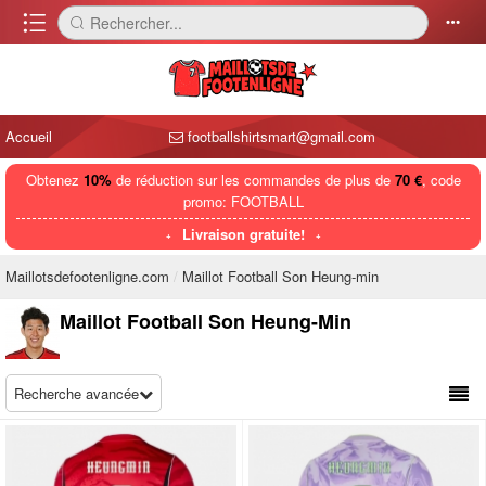
󰈍
Rechercher...
󰅼
󰄒
Accueil
footballshirtsmart@gmail.com
Obtenez
10%
de réduction sur les commandes de plus de
70 €
, code
promo: FOOTBALL
Livraison gratuite!
Maillotsdefootenligne.com
Maillot Football Son Heung-min
Maillot Football Son Heung-Min
Recherche avancée