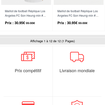
Maillot de football Réplique Los
Maillot de football Réplique Los
Angeles FC Son Heung-min #7
Angeles FC Son Heung-min #7
Extérieur 2025-26 Manche
Troisième 2025-26 Manche
Prix :
30.95€
Prix :
30.95€
99.88€
99.88€
Courte
Courte
Affichage 1 à 12 de 12 (1 Pages)
Prix compétitif
Livraison mondiale