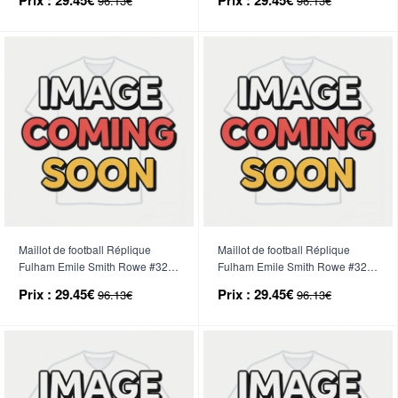
96.13€
96.13€
court)
court)
Maillot de football Réplique
Maillot de football Réplique
Fulham Emile Smith Rowe #32
Fulham Emile Smith Rowe #32
Domicile Enfant 2025-26
Extérieur Enfant 2025-26
Prix :
29.45€
Prix :
29.45€
96.13€
96.13€
Manche Courte (+ Pantalon
Manche Courte (+ Pantalon
court)
court)