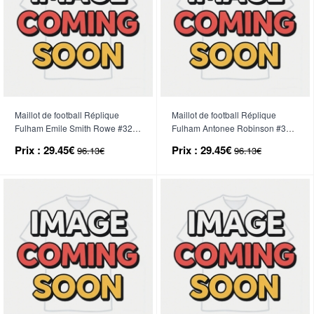
Maillot de football Réplique
Maillot de football Réplique
Fulham Emile Smith Rowe #32
Fulham Antonee Robinson #33
Troisième Enfant 2025-26
Domicile Enfant 2025-26
Prix :
29.45€
Prix :
29.45€
96.13€
96.13€
Manche Courte (+ Pantalon
Manche Courte (+ Pantalon
court)
court)