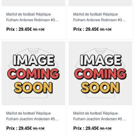
Maillot de football Réplique
Maillot de football Réplique
Fulham Antonee Robinson #33
Fulham Antonee Robinson #33
Extérieur Enfant 2025-26
Troisième Enfant 2025-26
Prix :
29.45€
Prix :
29.45€
96.13€
96.13€
Manche Courte (+ Pantalon
Manche Courte (+ Pantalon
court)
court)
Maillot de football Réplique
Maillot de football Réplique
Fulham Joachim Andersen #5
Fulham Joachim Andersen #5
Domicile Enfant 2025-26
Extérieur Enfant 2025-26
Prix :
29.45€
Prix :
29.45€
96.13€
96.13€
Manche Courte (+ Pantalon
Manche Courte (+ Pantalon