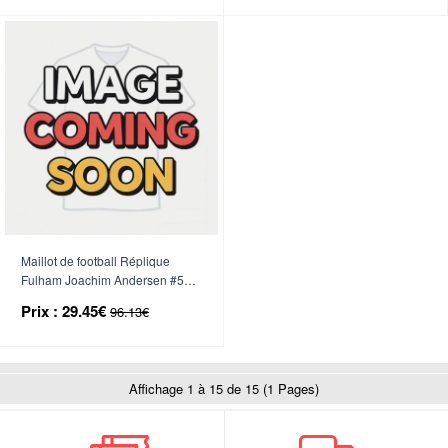
court)
court)
Maillot de football Réplique
Fulham Joachim Andersen #5
Troisième Enfant 2025-26
Prix :
29.45€
96.13€
Manche Courte (+ Pantalon
court)
Affichage 1 à 15 de 15 (1 Pages)