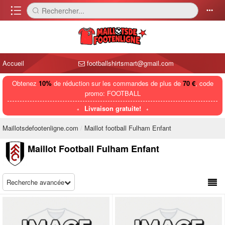
󰈍
Rechercher...
󰅼
󰄒
Accueil
footballshirtsmart@gmail.com
Obtenez
10%
de réduction sur les commandes de plus de
70 €
, code
promo: FOOTBALL
Livraison gratuite!
Maillotsdefootenligne.com
Maillot football Fulham Enfant
Maillot Football Fulham Enfant
Recherche avancée