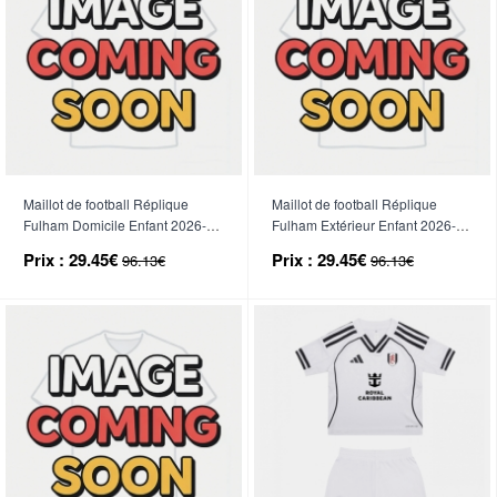
Maillot de football Réplique
Maillot de football Réplique
Fulham Domicile Enfant 2026-27
Fulham Extérieur Enfant 2026-27
Manche Courte (+ Pantalon
Manche Courte (+ Pantalon
Prix :
29.45€
Prix :
29.45€
96.13€
96.13€
court)
court)