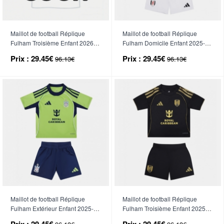
Maillot de football Réplique
Maillot de football Réplique
Fulham Troisième Enfant 2026-
Fulham Domicile Enfant 2025-26
27 Manche Courte (+ Pantalon
Manche Courte (+ Pantalon
Prix :
29.45€
Prix :
29.45€
96.13€
96.13€
court)
court)
Maillot de football Réplique
Maillot de football Réplique
Fulham Extérieur Enfant 2025-26
Fulham Troisième Enfant 2025-
Manche Courte (+ Pantalon
26 Manche Courte (+ Pantalon
Prix :
29.45€
Prix :
29.45€