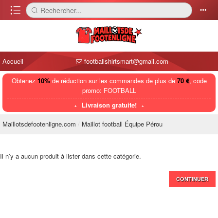
󰈍
Rechercher...
󰅼
󰄒
Accueil
footballshirtsmart@gmail.com
Obtenez
10%
de réduction sur les commandes de plus de
70 €
, code
promo: FOOTBALL
Livraison gratuite!
Maillotsdefootenligne.com
Maillot football Équipe Pérou
Il n’y a aucun produit à lister dans cette catégorie.
CONTINUER