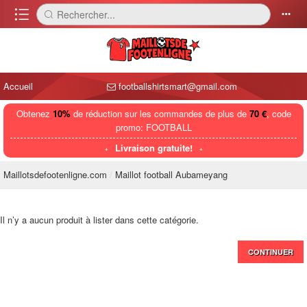
󰈍
Rechercher...
󰅼
󰄒
Accueil
footballshirtsmart@gmail.com
Obtenez
10%
de réduction sur les commandes de plus de
70 €
, code
promo: FOOTBALL
Livraison gratuite!
Maillotsdefootenligne.com
Maillot football Aubameyang
Il n’y a aucun produit à lister dans cette catégorie.
CONTINUER