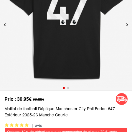
Prix :
30.95€
99.88€
Maillot de football Réplique Manchester City Phil Foden #47
Extérieur 2025-26 Manche Courte
|
avis
Obtenez
10%
de réduction sur les commandes de plus de
70 €
, code