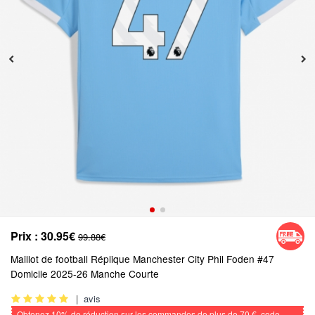
Prix :
30.95€
99.88€
Maillot de football Réplique Manchester City Phil Foden #47
Domicile 2025-26 Manche Courte
|
avis
Obtenez
10%
de réduction sur les commandes de plus de
70 €
, code