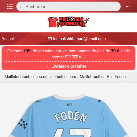
󰈍
Rechercher...
󰅼
󰄒
Accueil
footballshirtsmart@gmail.com
Obtenez
10%
de réduction sur les commandes de plus de
70 €
, code
promo: FOOTBALL
Livraison gratuite!
Maillotsdefootenligne.com
Footballeurs
Maillot football Phil Foden