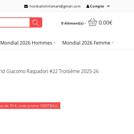
Compte
footballshirtsmart@gmail.com
0.00€
0 élément(s) -
Mondial 2026 Hommes
Mondial 2026 Femme
adrid Giacomo Raspadori #22 Troisième 2025-26
lus de
70 €
, code promo: FOOTBALL