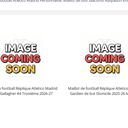
football Atletico Madrid Personnalisé
,
Maillot de foot Giacomo Raspadori En
e football Réplique Atletico Madrid
Maillot de football Réplique Atleti
Gallagher #4 Troisième 2026-27
Gardien de but Domicile 2025-26
Manche Courte
Courte
Prix :
30.95€
99.88€
Prix :
39.95€
99.88€