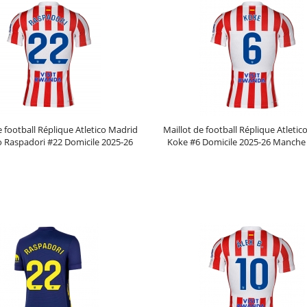
e football Réplique Atletico Madrid
Maillot de football Réplique Atleti
 Raspadori #22 Domicile 2025-26
Koke #6 Domicile 2025-26 Manche
Manche Courte
Prix :
30.95€
99.88€
Prix :
30.95€
99.88€