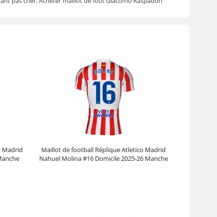
fant pas cher
,
Acheter maillot de foot Giacomo Raspadori
co Madrid
Maillot de football Réplique Atletico Madrid
 Manche
Nahuel Molina #16 Domicile 2025-26 Manche
Courte
Prix :
30.95€
99.88€