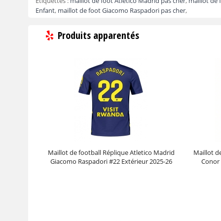
Etiquettes :
maillot de foot Atletico Madrid pas cher
,
maillot de 
Enfant
,
maillot de foot Giacomo Raspadori pas cher
,
Produits apparentés
Maillot de football Réplique Atletico Madrid
Maillot d
Giacomo Raspadori #22 Extérieur 2025-26
Conor 
Manche Courte
Prix :
30.95€
99.88€