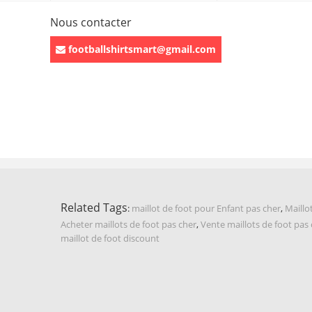
Nous contacter
footballshirtsmart@gmail.com
Related Tags
:
maillot de foot pour Enfant pas cher
,
Maillo
Acheter maillots de foot pas cher
,
Vente maillots de foot pas
maillot de foot discount