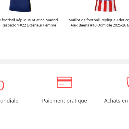
e football Réplique Atletico Madrid
Maillot de football Réplique Atleti
 Raspadori #22 Extérieur Femme
Alex Baena #10 Domicile 2025-26
2025-26 Manche Courte
Courte
Prix :
30.75€
99.38€
Prix :
30.95€
99.88€
mondiale
Paiement pratique
Achats en 