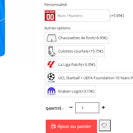
Personnalisé
(+5.95€)
Autres options
Chaussettes de foot(+6.95€)
Culottes courtes(+15.75€)
La Liga Patch(+3.35€)
UCL Starball + UEFA Foundation 10 Years P
Kraken Logo(+3.15€)
QANTITÉ :