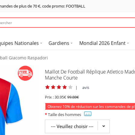
mandes de plus de
70 €
, code promo: FOOTBALL
quipes Nationales
Gardiens
Mondial 2026 Enfant
otball Giacomo Raspadori
Maillot De Football Réplique Atletico M
Manche Courte
|
avis
Prix :
30.95€
99.88€
Obtenez
10%
de réduction sur les commandes de p
Taille des hommes