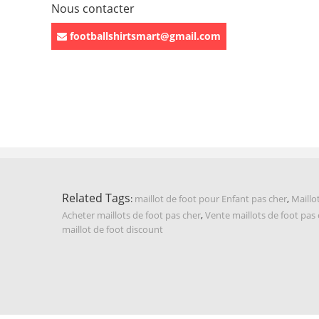
Nous contacter
footballshirtsmart@gmail.com
Related Tags
:
maillot de foot pour Enfant pas cher
,
Maillo
Acheter maillots de foot pas cher
,
Vente maillots de foot pas
maillot de foot discount