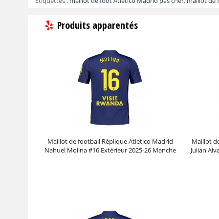
Etiquettes :
maillot de foot Atletico Madrid pas cher
,
maillot de 
Produits apparentés
Maillot de football Réplique Atletico Madrid
Maillot d
Nahuel Molina #16 Extérieur 2025-26 Manche
Julian Al
Courte
Prix :
30.95€
99.88€