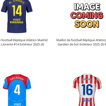
e football Réplique Atletico Madrid
Maillot de football Réplique Atleti
 Llorente #14 Extérieur 2025-26
Gardien de but Extérieur 2025-26
Manche Courte
Courte
Prix :
30.95€
99.88€
Prix :
39.95€
99.88€