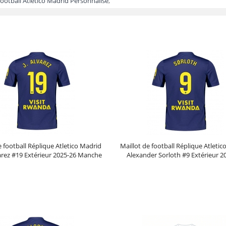
football Atletico Madrid Personnalisé
,
e football Réplique Atletico Madrid
Maillot de football Réplique Atleti
varez #19 Extérieur 2025-26 Manche
Alexander Sorloth #9 Extérieur 2
Courte
Manche Courte
Prix :
30.95€
99.88€
Prix :
30.95€
99.88€