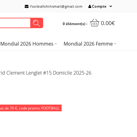
Compte
footballshirtsmart@gmail.com
0.00€
0 élément(s) -
Mondial 2026 Hommes
Mondial 2026 Femme
drid Clement Lenglet #15 Domicile 2025-26
lus de
70 €
, code promo: FOOTBALL