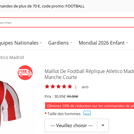
mandes de plus de
70 €
, code promo: FOOTBALL
quipes Nationales
Gardiens
Mondial 2026 Enfant
letico Madrid
Maillot De Football Réplique Atletico Ma
Manche Courte
|
avis
Prix :
30.95€
99.88€
Obtenez
10%
de réduction sur les commandes de p
Taille des hommes