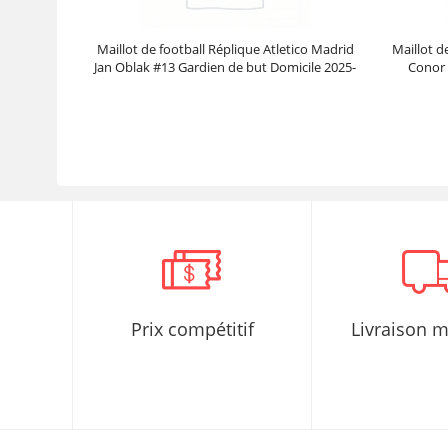
Maillot de football Réplique Atletico Madrid
Maillot d
Jan Oblak #13 Gardien de but Domicile 2025-
Conor 
26 Manche Longue
Prix :
40.95€
102.38€
Prix compétitif
Livraison 