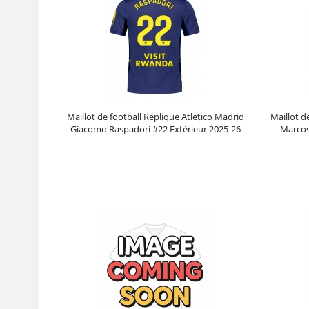
Maillot de football Réplique Atletico Madrid
Maillot d
Giacomo Raspadori #22 Extérieur 2025-26
Marcos
Manche Courte
Prix :
30.95€
99.88€