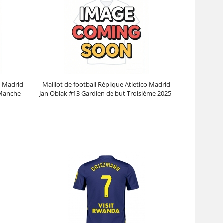
co Madrid
Maillot de football Réplique Atletico Madrid
 Manche
Jan Oblak #13 Gardien de but Troisième 2025-
26 Manche Courte
Prix :
39.95€
99.88€