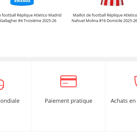
e football Réplique Atletico Madrid
Maillot de football Réplique Atleti
Gallagher #4 Troisième 2025-26
Nahuel Molina #16 Domicile 2025-2
Manche Courte
Courte
Prix :
30.95€
99.88€
Prix :
30.95€
99.88€
mondiale
Paiement pratique
Achats en 