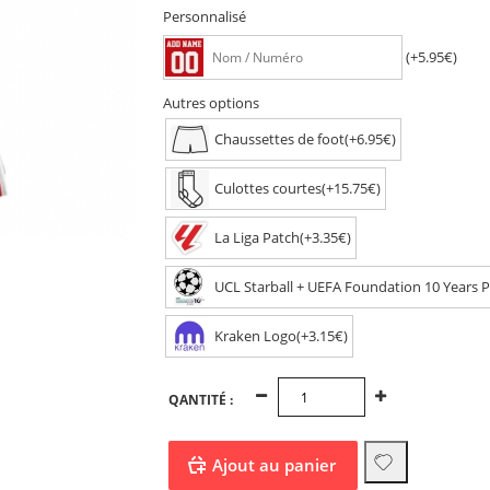
Personnalisé
(+5.95€)
Autres options
Chaussettes de foot(+6.95€)
Culottes courtes(+15.75€)
La Liga Patch(+3.35€)
UCL Starball + UEFA Foundation 10 Years P
Kraken Logo(+3.15€)
QANTITÉ :