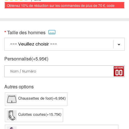
Obtenez
10%
de réduction sur les commandes de plus de
70 €
, code
promo: FOOTBALL
Taille des hommes
Personnalisé(+5.95€)
Autres options
Chaussettes de foot(+6.95€)
Culottes courtes(+15.75€)