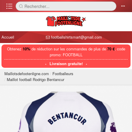
󰈍
Rechercher...
󰅼
󰄒
Accueil
footballshirtsmart@gmail.com
Obtenez
10%
de réduction sur les commandes de plus de
70 €
, code
promo: FOOTBALL
Livraison gratuite!
Maillotsdefootenligne.com
Footballeurs
Maillot football Rodrigo Bentancur