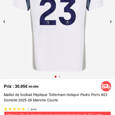
Prix :
30.95€
99.88€
Maillot de football Réplique Tottenham Hotspur Pedro Porro #23
Domicile 2025-26 Manche Courte
|
avis
Obtenez
10%
de réduction sur les commandes de plus de
70 €
, code