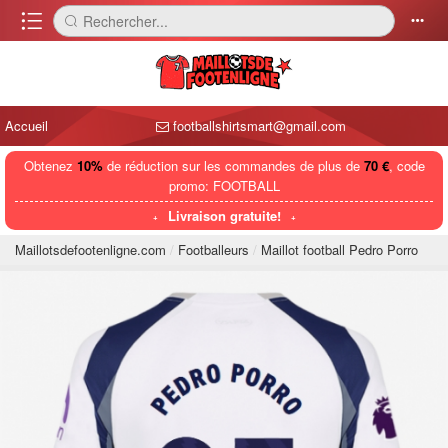
󰈍
Rechercher...
󰅼
󰄒
Accueil
footballshirtsmart@gmail.com
Obtenez
10%
de réduction sur les commandes de plus de
70 €
, code
promo: FOOTBALL
Livraison gratuite!
Maillotsdefootenligne.com
Footballeurs
Maillot football Pedro Porro