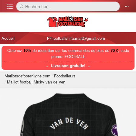
󰈍
Rechercher...
󰅼
󰄒
Accueil
footballshirtsmart@gmail.com
Obtenez
10%
de réduction sur les commandes de plus de
70 €
, code
promo: FOOTBALL
Livraison gratuite!
Maillotsdefootenligne.com
Footballeurs
Maillot football Micky van de Ven