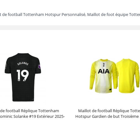
ot de football Tottenham Hotspur Personnalisé
,
Maillot de foot équipe Tot
 de football Réplique Tottenham
Maillot de football Réplique Tot
ominic Solanke #19 Extérieur 2025-
Hotspur Gardien de but Troisième
26 Manche Courte
Manche Longue
Prix :
30.95€
99.88€
Prix :
40.95€
102.38€