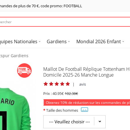
mandes de plus de
70 €
, code promo: FOOTBALL
quipes Nationales
Gardiens
Mondial 2026 Enfant
spur Gardiens
Maillot De Football Réplique Tottenham H
Domicile 2025-26 Manche Longue
|
avis
Prix :
40.95€
102.38€
Obtenez
10%
de réduction sur les commandes de p
Taille des hommes