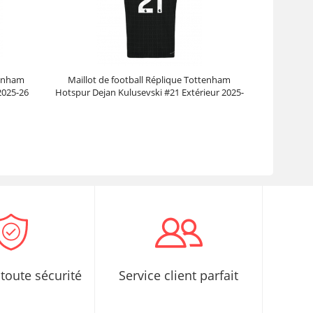
tenham
Maillot de football Réplique Tottenham
2025-26
Hotspur Dejan Kulusevski #21 Extérieur 2025-
26 Manche Courte
Prix :
30.95€
99.88€
toute sécurité
Service client parfait