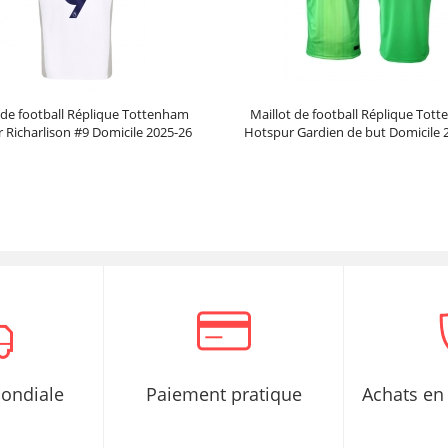
 de football Réplique Tottenham
Maillot de football Réplique Tot
 Richarlison #9 Domicile 2025-26
Hotspur Gardien de but Domicile 
Manche Courte
Manche Courte
Prix :
30.95€
99.88€
Prix :
39.95€
99.88€
mondiale
Paiement pratique
Achats en 