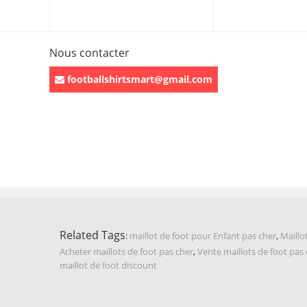
Nous contacter
footballshirtsmart@gmail.com
Related Tags
:
maillot de foot pour Enfant pas cher
,
Maillo
Acheter maillots de foot pas cher
,
Vente maillots de foot pas
maillot de foot discount