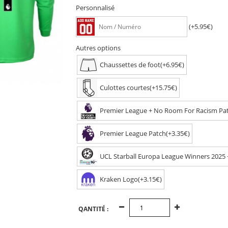
Personnalisé
(+5.95€)
Autres options
Chaussettes de foot(+6.95€)
Culottes courtes(+15.75€)
Premier League + No Room For Racism Pat
Premier League Patch(+3.35€)
UCL Starball Europa League Winners 2025 
Kraken Logo(+3.15€)
QANTITÉ :