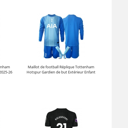
tenham
Maillot de football Réplique Tottenham
2025-26
Hotspur Gardien de but Extérieur Enfant
2025-26 Manche Longue (+ Pantalon court)
Prix :
39.45€
98.63€