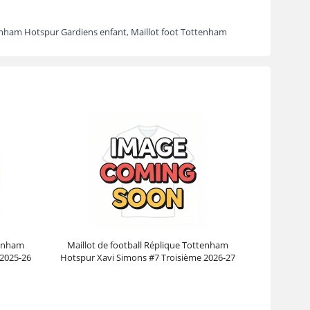
tenham Hotspur Gardiens enfant
,
Maillot foot Tottenham
tenham
Maillot de football Réplique Tottenham
 2025-26
Hotspur Xavi Simons #7 Troisième 2026-27
Manche Courte
Prix :
30.95€
99.88€