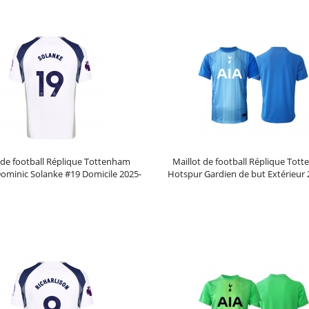
 de football Réplique Tottenham
Maillot de football Réplique Tot
ominic Solanke #19 Domicile 2025-
Hotspur Gardien de but Extérieur 
26 Manche Courte
Manche Courte
Prix :
30.95€
99.88€
Prix :
39.95€
99.88€