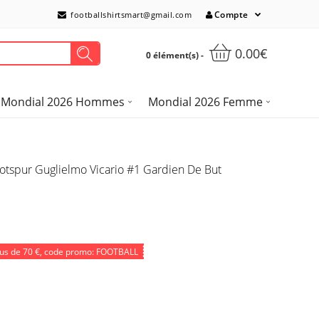
Compte
footballshirtsmart@gmail.com
0.00€
0 élément(s) -
Mondial 2026 Hommes
Mondial 2026 Femme
otspur Guglielmo Vicario #1 Gardien De But
lus de
70 €
, code promo: FOOTBALL