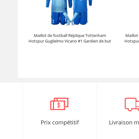
Maillot de football Réplique Tottenham
Maillot
Hotspur Guglielmo Vicario #1 Gardien de but
Hotspur
Extérieur Enfant 2025-26 Manche Longue (+
Pantalon court)
Prix :
39.45€
98.63€
Prix compétitif
Livraison 