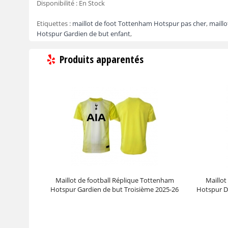
Disponibilité :
En Stock
Etiquettes :
maillot de foot Tottenham Hotspur pas cher
,
maill
Hotspur Gardien de but enfant
,
Produits apparentés
Maillot de football Réplique Tottenham
Maillot
Hotspur Gardien de but Troisième 2025-26
Hotspur D
Manche Courte
Prix :
39.95€
99.88€