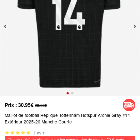
Prix :
30.95€
99.88€
Maillot de football Réplique Tottenham Hotspur Archie Gray #14
Extérieur 2025-26 Manche Courte
|
avis
Obtenez
10%
de réduction sur les commandes de plus de
70 €
, code