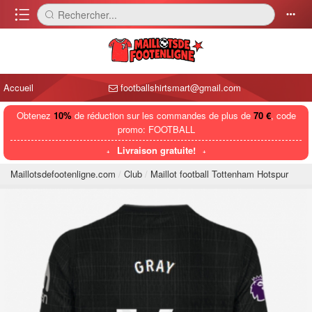
󰈍
Rechercher...
󰅼
󰄒
Accueil
footballshirtsmart@gmail.com
Obtenez
10%
de réduction sur les commandes de plus de
70 €
, code
promo: FOOTBALL
Livraison gratuite!
Maillotsdefootenligne.com
Club
Maillot football Tottenham Hotspur