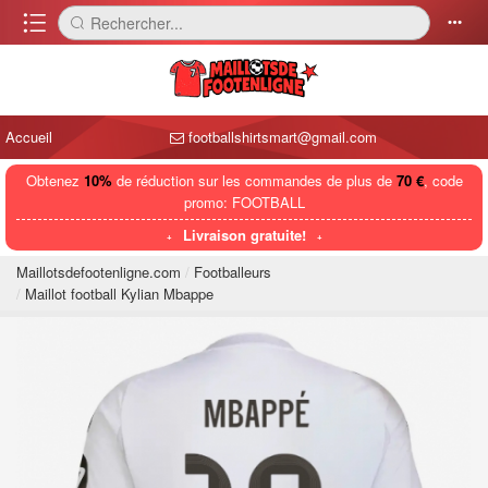
󰈍
Rechercher...
󰅼
󰄒
Accueil
footballshirtsmart@gmail.com
Obtenez
10%
de réduction sur les commandes de plus de
70 €
, code
promo: FOOTBALL
Livraison gratuite!
Maillotsdefootenligne.com
Footballeurs
Maillot football Kylian Mbappe