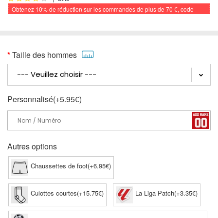
Obtenez
10%
de réduction sur les commandes de plus de
70 €
, code
promo: FOOTBALL
Taille des hommes
Personnalisé(+5.95€)
Autres options
Chaussettes de foot(+6.95€)
Culottes courtes(+15.75€)
La Liga Patch(+3.35€)