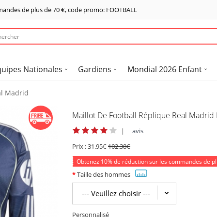
mandes de plus de
70 €
, code promo: FOOTBALL
quipes Nationales
Gardiens
Mondial 2026 Enfant
al Madrid
Maillot De Football Réplique Real Madri
|
avis
Prix :
31.95€
102.38€
Obtenez
10%
de réduction sur les commandes de p
Taille des hommes
Personnalisé