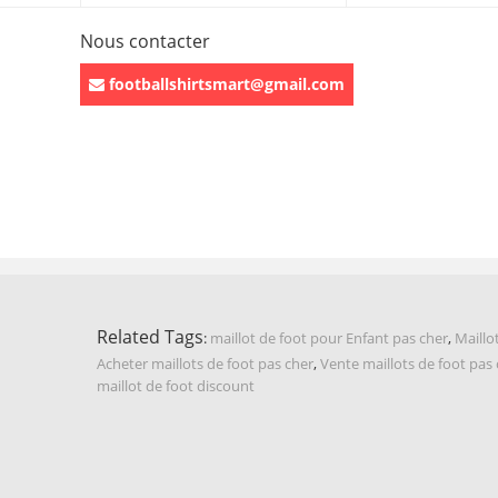
Nous contacter
footballshirtsmart@gmail.com
Related Tags
:
maillot de foot pour Enfant pas cher
,
Maillo
Acheter maillots de foot pas cher
,
Vente maillots de foot pas
maillot de foot discount