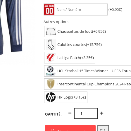
(+5.95€)
Autres options
Chaussettes de foot(+6.95€)
Culottes courtes(+15.75€)
La Liga Patch(+3.35€)
UCL Starball 15 Times Winner + UEFA Found
Intercontinental Cup Champions 2024 Pat
HP Logo(+3.15€)
QANTITÉ :