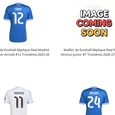
 de football Réplique Real Madrid
Maillot de football Réplique Real
er-Arnold #12 Troisième 2025-26
Vinicius Junior #7 Troisième 2026-
Manche Courte
Courte
Prix :
30.95€
99.88€
Prix :
30.95€
99.88€