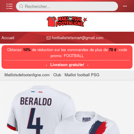
󰈍
Rechercher...
󰅼
󰄒
Accueil
footballshirtsmart@gmail.com
Obtenez
10%
de réduction sur les commandes de plus de
70 €
, code
promo: FOOTBALL
Livraison gratuite!
Maillotsdefootenligne.com
Club
Maillot football PSG