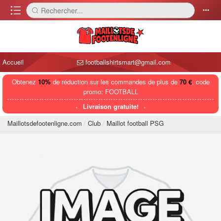
󰈍
Rechercher...
󰅼
󰄒
Accueil
footballshirtsmart@gmail.com
Obtenez
10%
de réduction sur les commandes de plus de
70 €
, code
promo: FOOTBALL
Livraison gratuite!
Maillotsdefootenligne.com
Club
Maillot football PSG