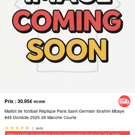
Prix :
30.95€
99.88€
Maillot de football Réplique Paris Saint-Germain Ibrahim Mbaye
#49 Domicile 2025-26 Manche Courte
|
avis
Obtenez
10%
de réduction sur les commandes de plus de
70 €
, code