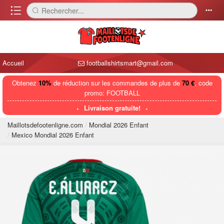
󰈍
Rechercher...
󰅼
󰄒
Accueil
footballshirtsmart@gmail.com
Obtenez
10%
de réduction sur les commandes de plus de
70 €
, code
promo: FOOTBALL
Livraison gratuite!
Maillotsdefootenligne.com
Mondial 2026 Enfant
Mexico Mondial 2026 Enfant