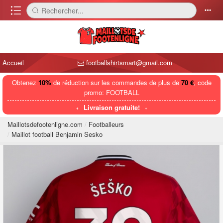
󰈍
Rechercher...
󰅼
󰄒
Accueil
footballshirtsmart@gmail.com
Obtenez
10%
de réduction sur les commandes de plus de
70 €
, code
promo: FOOTBALL
Livraison gratuite!
Maillotsdefootenligne.com
Footballeurs
Maillot football Benjamin Sesko