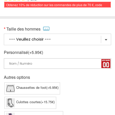
Obtenez
10%
de réduction sur les commandes de plus de
70 €
, code
promo: FOOTBALL
Taille des hommes
Personnalisé(+5.95€)
Autres options
Chaussettes de foot(+6.95€)
Culottes courtes(+15.75€)