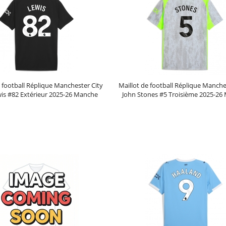
e football Réplique Manchester City
Maillot de football Réplique Manche
wis #82 Extérieur 2025-26 Manche
John Stones #5 Troisième 2025-26
Courte
Courte
Prix :
30.95€
99.88€
Prix :
30.95€
99.88€