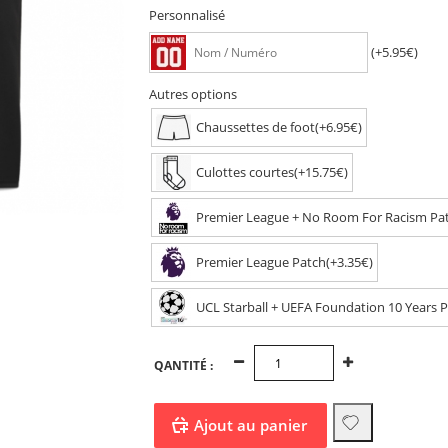
Personnalisé
(+5.95€)
Autres options
Chaussettes de foot(+6.95€)
Culottes courtes(+15.75€)
Premier League + No Room For Racism Pat
Premier League Patch(+3.35€)
UCL Starball + UEFA Foundation 10 Years P
QANTITÉ :