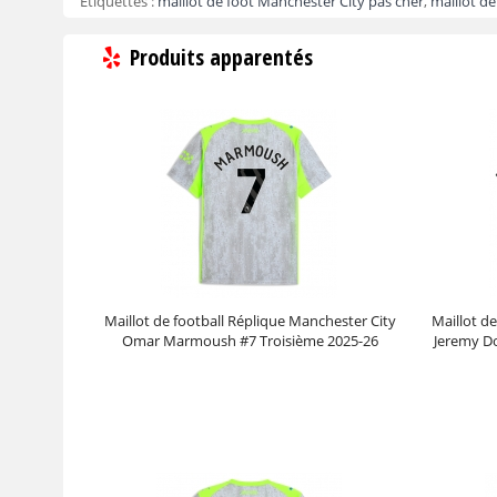
Etiquettes :
maillot de foot Manchester City pas cher
,
maillot de
Produits apparentés
Maillot de football Réplique Manchester City
Maillot d
Omar Marmoush #7 Troisième 2025-26
Jeremy D
Manche Courte
Prix :
30.95€
99.88€