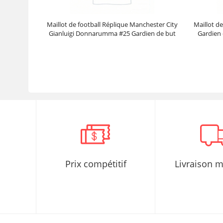
Maillot de football Réplique Manchester City
Maillot d
Gianluigi Donnarumma #25 Gardien de but
Gardien 
Domicile 2025-26 Manche Longue
Prix :
40.95€
102.38€
Prix compétitif
Livraison 