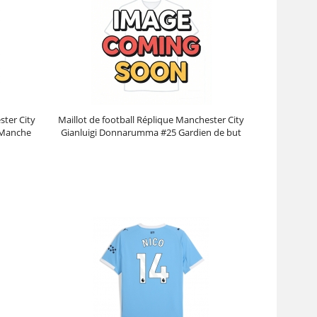
ster City
Maillot de football Réplique Manchester City
 Manche
Gianluigi Donnarumma #25 Gardien de but
Extérieur 2025-26 Manche Courte
Prix :
39.95€
99.88€