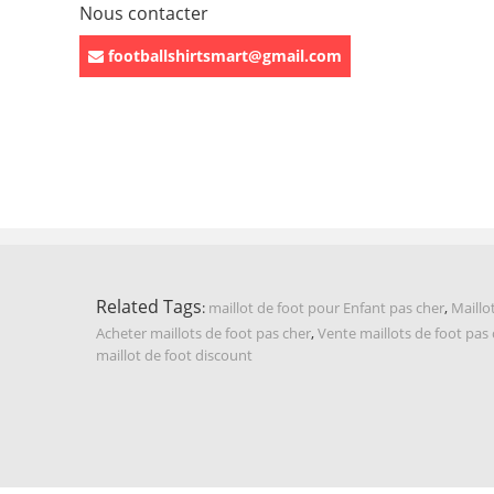
Nous contacter
footballshirtsmart@gmail.com
Related Tags
:
maillot de foot pour Enfant pas cher
,
Maillo
Acheter maillots de foot pas cher
,
Vente maillots de foot pas
maillot de foot discount