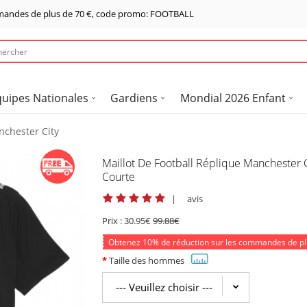
mandes de plus de
70 €
, code promo: FOOTBALL
quipes Nationales
Gardiens
Mondial 2026 Enfant
nchester City
Maillot De Football Réplique Manchester 
Courte
|
avis
Prix :
30.95€
99.88€
Obtenez
10%
de réduction sur les commandes de p
Taille des hommes