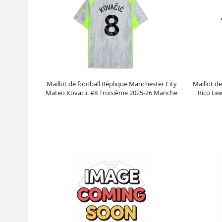
Maillot de football Réplique Manchester City
Maillot d
Mateo Kovacic #8 Troisième 2025-26 Manche
Rico Le
Courte
Prix :
30.95€
99.88€