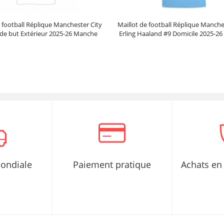
e football Réplique Manchester City
Maillot de football Réplique Manche
de but Extérieur 2025-26 Manche
Erling Haaland #9 Domicile 2025-2
Longue
Courte
Prix :
40.95€
102.38€
Prix :
30.95€
99.88€
mondiale
Paiement pratique
Achats en 