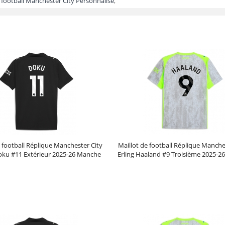
 football Manchester City Personnalisé
,
e football Réplique Manchester City
Maillot de football Réplique Manche
oku #11 Extérieur 2025-26 Manche
Erling Haaland #9 Troisième 2025-
Courte
Courte
Prix :
30.95€
99.88€
Prix :
30.95€
99.88€